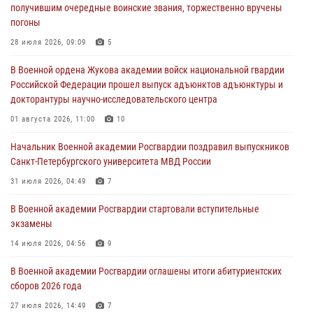
получившим очередные воинские звания, торжественно вручены
23 июля 2026, 04:51
погоны
Курсант Военной академии войск национальной гвардии принял
28 июля 2026, 09:09
5
участие в профориентационной встрече в Иверском городке
В Военной ордена Жукова академии войск национальной гвардии
22 июля 2026, 09:41
6
Российской Федерации прошел выпуск адъюнктов адъюнктуры и
докторантуры научно-исследовательского центра
Мастер‑класс по стрельбе: точность, тактика, профессионализм
01 августа 2026, 11:00
10
20 июля 2026, 11:17
8
Начальник Военной академии Росгвардии поздравил выпускников
108 лет со дня образования подразделений связи войск
Санкт-Петербургского университета МВД России
15 июля 2026, 17:03
31 июля 2026, 04:49
7
В Военной академии Росгвардии стартовали вступительные
экзамены
14 июля 2026, 04:56
9
В Военной академии Росгвардии оглашены итоги абитуриентских
сборов 2026 года
27 июля 2026, 14:49
7