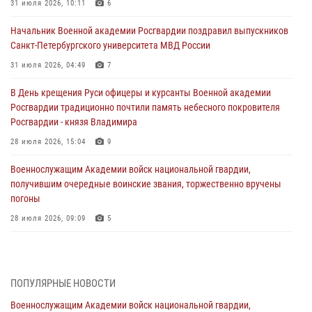
31 июля 2026, 10:11
6
Начальник Военной академии Росгвардии поздравил выпускников
Санкт-Петербургского университета МВД России
31 июля 2026, 04:49
7
В День крещения Руси офицеры и курсанты Военной академии
Росгвардии традиционно почтили память небесного покровителя
Росгвардии - князя Владимира
28 июля 2026, 15:04
9
Военнослужащим Академии войск национальной гвардии,
получившим очередные воинские звания, торжественно вручены
погоны
28 июля 2026, 09:09
5
В Военной академии Росгвардии оглашены итоги абитуриентских
сборов 2026 года
27 июля 2026, 14:49
7
ПОПУЛЯРНЫЕ НОВОСТИ
Военнослужащим Академии войск национальной гвардии,
Военная академия информирует!