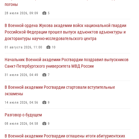
23 июля 2026, 04:51
погоны
Курсант Военной академии войск национальной гвардии принял
28 июля 2026, 09:09
5
участие в профориентационной встрече в Иверском городке
В Военной ордена Жукова академии войск национальной гвардии
22 июля 2026, 09:41
6
Российской Федерации прошел выпуск адъюнктов адъюнктуры и
докторантуры научно-исследовательского центра
Мастер‑класс по стрельбе: точность, тактика, профессионализм
01 августа 2026, 11:00
10
20 июля 2026, 11:17
8
Начальник Военной академии Росгвардии поздравил выпускников
108 лет со дня образования подразделений связи войск
Санкт-Петербургского университета МВД России
15 июля 2026, 17:03
31 июля 2026, 04:49
7
В Военной академии Росгвардии стартовали вступительные
экзамены
14 июля 2026, 04:56
9
Разговор о будущем
08 июля 2026, 04:58
9
В Военной академии Росгвардии оглашены итоги абитуриентских