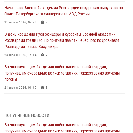
Начальник Военной академии Росгвардии поздравил выпускников
Санкт-Петербургского университета МВД России
31 июля 2026, 04:49
7
В День крещения Руси офицеры и курсанты Военной академии
Росгвардии традиционно почтили память небесного покровителя
Росгвардии - князя Владимира
28 июля 2026, 15:04
9
Военнослужащим Академии войск национальной гвардии,
получившим очередные воинские звания, торжественно вручены
погоны
28 июля 2026, 09:09
5
В Военной академии Росгвардии оглашены итоги абитуриентских
сборов 2026 года
27 июля 2026, 14:49
7
ПОПУЛЯРНЫЕ НОВОСТИ
Военнослужащим Академии войск национальной гвардии,
Военная академия информирует!
получившим очередные воинские звания, торжественно вручены