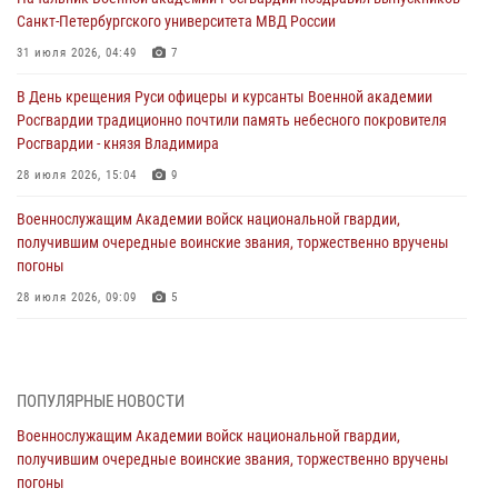
Санкт-Петербургского университета МВД России
31 июля 2026, 04:49
7
В День крещения Руси офицеры и курсанты Военной академии
Росгвардии традиционно почтили память небесного покровителя
Росгвардии - князя Владимира
28 июля 2026, 15:04
9
Военнослужащим Академии войск национальной гвардии,
получившим очередные воинские звания, торжественно вручены
погоны
28 июля 2026, 09:09
5
В Военной академии Росгвардии оглашены итоги абитуриентских
сборов 2026 года
27 июля 2026, 14:49
7
ПОПУЛЯРНЫЕ НОВОСТИ
Военнослужащим Академии войск национальной гвардии,
Военная академия информирует!
получившим очередные воинские звания, торжественно вручены
23 июля 2026, 04:51
погоны