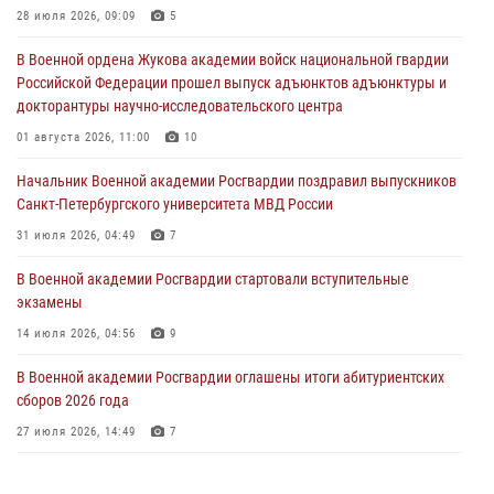
Курсант Военной академии войск национальной гвардии принял
28 июля 2026, 09:09
5
участие в профориентационной встрече в Иверском городке
В Военной ордена Жукова академии войск национальной гвардии
22 июля 2026, 09:41
6
Российской Федерации прошел выпуск адъюнктов адъюнктуры и
докторантуры научно-исследовательского центра
Мастер‑класс по стрельбе: точность, тактика, профессионализм
01 августа 2026, 11:00
10
20 июля 2026, 11:17
8
Начальник Военной академии Росгвардии поздравил выпускников
108 лет со дня образования подразделений связи войск
Санкт-Петербургского университета МВД России
15 июля 2026, 17:03
31 июля 2026, 04:49
7
В Военной академии Росгвардии стартовали вступительные
экзамены
14 июля 2026, 04:56
9
В Военной академии Росгвардии оглашены итоги абитуриентских
сборов 2026 года
27 июля 2026, 14:49
7
Тренировка с лучшими!