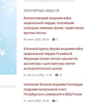
национальной гвардии, получившим
очередные воинские звания, торжественно
ПОПУЛЯРНЫЕ НОВОСТИ
вручены погоны
Военнослужащим Академии войск
28 июля 2026, 09:09
5
национальной гвардии, получившим
В Военной академии Росгвардии оглашены
очередные воинские звания, торжественно
итоги абитуриентских сборов 2026 года
вручены погоны
27 июля 2026, 14:49
7
28 июля 2026, 09:09
5
Военная академия информирует!
В Военной ордена Жукова академии войск
национальной гвардии Российской
23 июля 2026, 04:51
Федерации прошел выпуск адъюнктов
адъюнктуры и докторантуры научно-
Курсант Военной академии войск
исследовательского центра
национальной гвардии принял участие в
профориентационной встрече в Иверском
01 августа 2026, 11:00
10
городке
Начальник Военной академии Росгвардии
22 июля 2026, 09:41
6
поздравил выпускников Санкт-
Петербургского университета МВД России
Мастер‑класс по стрельбе: точность, тактика,
профессионализм
31 июля 2026, 04:49
7