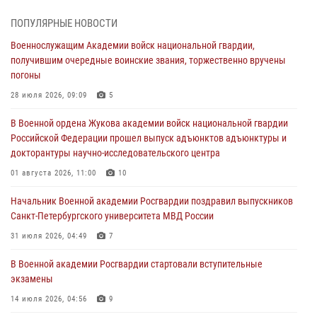
сборов 2026 года
27 июля 2026, 14:49
7
ПОПУЛЯРНЫЕ НОВОСТИ
Военнослужащим Академии войск национальной гвардии,
Военная академия информирует!
получившим очередные воинские звания, торжественно вручены
23 июля 2026, 04:51
погоны
Курсант Военной академии войск национальной гвардии принял
28 июля 2026, 09:09
5
участие в профориентационной встрече в Иверском городке
В Военной ордена Жукова академии войск национальной гвардии
22 июля 2026, 09:41
6
Российской Федерации прошел выпуск адъюнктов адъюнктуры и
докторантуры научно-исследовательского центра
Мастер‑класс по стрельбе: точность, тактика, профессионализм
01 августа 2026, 11:00
10
20 июля 2026, 11:17
8
Начальник Военной академии Росгвардии поздравил выпускников
108 лет со дня образования подразделений связи войск
Санкт-Петербургского университета МВД России
15 июля 2026, 17:03
31 июля 2026, 04:49
7
В Военной академии Росгвардии стартовали вступительные
экзамены
14 июля 2026, 04:56
9