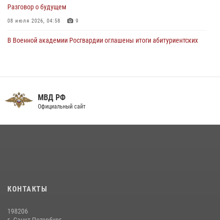
Разговор о будущем
08 июля 2026, 04:58
9
В Военной академии Росгвардии оглашены итоги абитуриентских
сборов 2026 года
27 июля 2026, 14:49
7
Тренировка с лучшими!
МВД РФ
09 июля 2026, 11:58
9
Официальный сайт
Праздник семейного тепла и преданности
14 июля 2026, 14:15
9
На старт, внимание, марш!
09 июля 2026, 11:18
9
Помнить. Соответствовать. Действовать.
КОНТАКТЫ
14 июля 2026, 14:09
9
198206