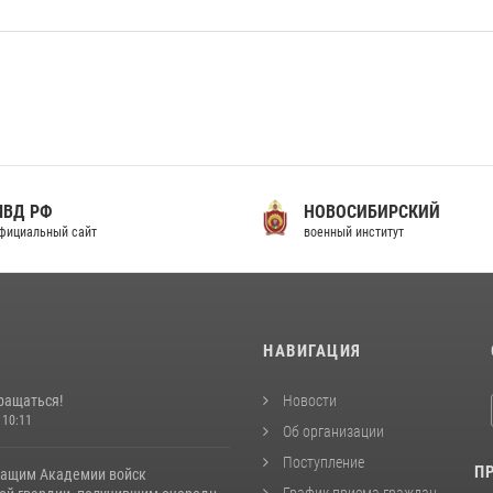
МВД РФ
НОВОСИБИРСКИЙ
фициальный сайт
военный институт
И
НАВИГАЦИЯ
ращаться!
Новости
 10:11
Об организации
Поступление
П
ащим Академии войск