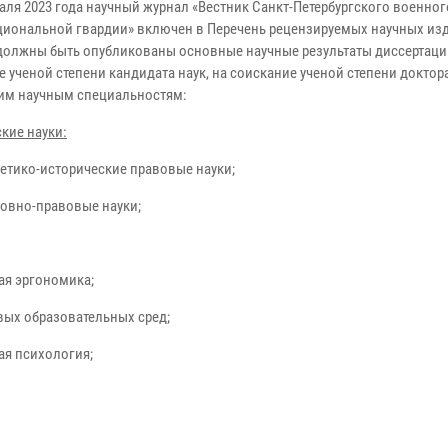
аля 2023 года научный журнал «Вестник Санкт-Петербургского военног
циональной гвардии» включен в Перечень рецензируемых научных изд
должны быть опубликованы основные научные результаты диссертац
 ученой степени кандидата наук, на соискание ученой степени доктора
м научным специальностям:
кие науки:
ретико-исторические правовые науки;
ловно-правовые науки;
ая эргономика;
вых образовательных сред;
ая психология;