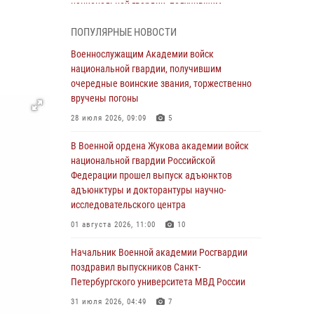
национальной гвардии, получившим
очередные воинские звания, торжественно
ПОПУЛЯРНЫЕ НОВОСТИ
вручены погоны
Военнослужащим Академии войск
28 июля 2026, 09:09
5
национальной гвардии, получившим
В Военной академии Росгвардии оглашены
очередные воинские звания, торжественно
итоги абитуриентских сборов 2026 года
вручены погоны
27 июля 2026, 14:49
7
28 июля 2026, 09:09
5
Военная академия информирует!
В Военной ордена Жукова академии войск
национальной гвардии Российской
23 июля 2026, 04:51
Федерации прошел выпуск адъюнктов
адъюнктуры и докторантуры научно-
Курсант Военной академии войск
исследовательского центра
национальной гвардии принял участие в
профориентационной встрече в Иверском
01 августа 2026, 11:00
10
городке
Начальник Военной академии Росгвардии
22 июля 2026, 09:41
6
поздравил выпускников Санкт-
Петербургского университета МВД России
Мастер‑класс по стрельбе: точность, тактика,
профессионализм
31 июля 2026, 04:49
7