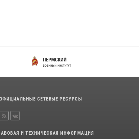
Помнить. Соответствовать. Действовать.
14 июля 2026, 14:09
9
ПЕРМСКИЙ
С
военный институт
во
ОФИЦИАЛЬНЫЕ СЕТЕВЫЕ РЕСУРСЫ
РАВОВАЯ И ТЕХНИЧЕСКАЯ ИНФОРМАЦИЯ