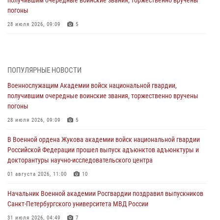
получившим очередные воинские звания, торжественно вручены
погоны
28 июля 2026, 09:09
5
В Военной академии Росгвардии оглашены итоги абитуриентских
сборов 2026 года
27 июля 2026, 14:49
7
ПОПУЛЯРНЫЕ НОВОСТИ
Военнослужащим Академии войск национальной гвардии,
Военная академия информирует!
получившим очередные воинские звания, торжественно вручены
23 июля 2026, 04:51
погоны
Курсант Военной академии войск национальной гвардии принял
28 июля 2026, 09:09
5
участие в профориентационной встрече в Иверском городке
В Военной ордена Жукова академии войск национальной гвардии
22 июля 2026, 09:41
6
Российской Федерации прошел выпуск адъюнктов адъюнктуры и
докторантуры научно-исследовательского центра
Мастер‑класс по стрельбе: точность, тактика, профессионализм
01 августа 2026, 11:00
10
20 июля 2026, 11:17
8
Начальник Военной академии Росгвардии поздравил выпускников
108 лет со дня образования подразделений связи войск
Санкт-Петербургского университета МВД России
15 июля 2026, 17:03
31 июля 2026, 04:49
7