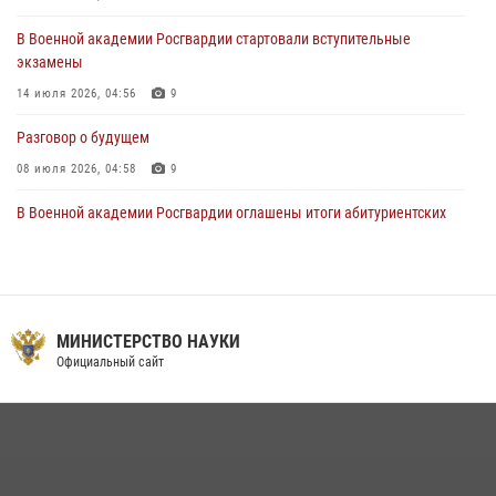
В Военной академии Росгвардии стартовали вступительные
экзамены
14 июля 2026, 04:56
9
Разговор о будущем
08 июля 2026, 04:58
9
В Военной академии Росгвардии оглашены итоги абитуриентских
сборов 2026 года
27 июля 2026, 14:49
7
Тренировка с лучшими!
МИНИСТЕРСТВО НАУКИ
09 июля 2026, 11:58
9
Официальный сайт
Праздник семейного тепла и преданности
14 июля 2026, 14:15
9
На старт, внимание, марш!
09 июля 2026, 11:18
9