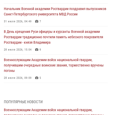
Начальник Военной академии Росгвардии поздравил выпускников
Санкт-Петербургского университета МВД России
31 июля 2026, 04:49
7
В День крещения Руси офицеры и курсанты Военной академии
Росгвардии традиционно почтили память небесного покровителя
Росгвардии - князя Владимира
28 июля 2026, 15:04
9
Военнослужащим Академии войск национальной гвардии,
получившим очередные воинские звания, торжественно вручены
погоны
28 июля 2026, 09:09
5
В Военной академии Росгвардии оглашены итоги абитуриентских
сборов 2026 года
27 июля 2026, 14:49
7
ПОПУЛЯРНЫЕ НОВОСТИ
Военнослужащим Академии войск национальной гвардии,
Военная академия информирует!