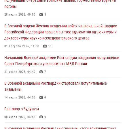
получившим очередные воинские звания, торжественно вручены
23 июля 2026, 04:51
погоны
Курсант Военной академии войск национальной гвардии принял
28 июля 2026, 09:09
5
участие в профориентационной встрече в Иверском городке
В Военной ордена Жукова академии войск национальной гвардии
22 июля 2026, 09:41
6
Российской Федерации прошел выпуск адъюнктов адъюнктуры и
докторантуры научно-исследовательского центра
Мастер‑класс по стрельбе: точность, тактика, профессионализм
01 августа 2026, 11:00
10
20 июля 2026, 11:17
8
Начальник Военной академии Росгвардии поздравил выпускников
108 лет со дня образования подразделений связи войск
Санкт-Петербургского университета МВД России
15 июля 2026, 17:03
31 июля 2026, 04:49
7
В Военной академии Росгвардии стартовали вступительные
экзамены
14 июля 2026, 04:56
9
Разговор о будущем
08 июля 2026, 04:58
9
В Военной академии Росгвардии оглашены итоги абитуриентских