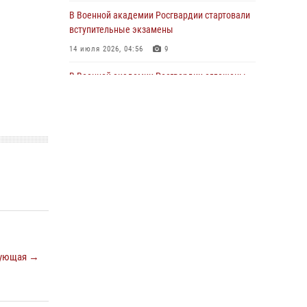
20 июля 2026, 11:17
8
В Военной академии Росгвардии стартовали
вступительные экзамены
108 лет со дня образования подразделений
связи войск
14 июля 2026, 04:56
9
15 июля 2026, 17:03
В Военной академии Росгвардии оглашены
итоги абитуриентских сборов 2026 года
27 июля 2026, 14:49
7
Тренировка с лучшими!
09 июля 2026, 11:58
9
Праздник семейного тепла и преданности
14 июля 2026, 14:15
9
На старт, внимание, марш!
09 июля 2026, 11:18
9
ующая →
Помнить. Соответствовать. Действовать.
14 июля 2026, 14:09
9