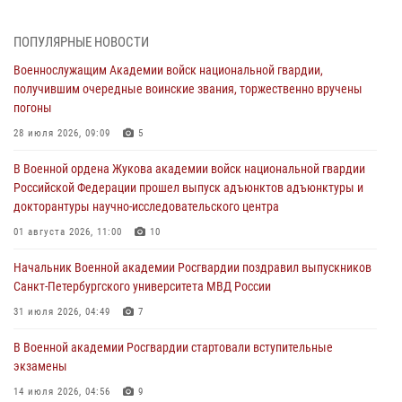
сборов 2026 года
27 июля 2026, 14:49
7
ПОПУЛЯРНЫЕ НОВОСТИ
Военнослужащим Академии войск национальной гвардии,
Военная академия информирует!
получившим очередные воинские звания, торжественно вручены
23 июля 2026, 04:51
погоны
Курсант Военной академии войск национальной гвардии принял
28 июля 2026, 09:09
5
участие в профориентационной встрече в Иверском городке
В Военной ордена Жукова академии войск национальной гвардии
22 июля 2026, 09:41
6
Российской Федерации прошел выпуск адъюнктов адъюнктуры и
докторантуры научно-исследовательского центра
Мастер‑класс по стрельбе: точность, тактика, профессионализм
01 августа 2026, 11:00
10
20 июля 2026, 11:17
8
Начальник Военной академии Росгвардии поздравил выпускников
108 лет со дня образования подразделений связи войск
Санкт-Петербургского университета МВД России
15 июля 2026, 17:03
31 июля 2026, 04:49
7
В Военной академии Росгвардии стартовали вступительные
экзамены
14 июля 2026, 04:56
9