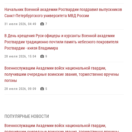
Начальник Военной академии Росгвардии поздравил выпускников
Санкт-Петербургского университета МВД России
31 июля 2026, 04:49
7
В День крещения Руси офицеры и курсанты Военной академии
Росгвардии традиционно почтили память небесного покровителя
Росгвардии - князя Владимира
28 июля 2026, 15:04
9
Военнослужащим Академии войск национальной гвардии,
получившим очередные воинские звания, торжественно вручены
погоны
28 июля 2026, 09:09
5
В Военной академии Росгвардии оглашены итоги абитуриентских
сборов 2026 года
27 июля 2026, 14:49
7
ПОПУЛЯРНЫЕ НОВОСТИ
Военнослужащим Академии войск национальной гвардии,
Военная академия информирует!
получившим очередные воинские звания, торжественно вручены