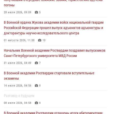
23 июля 2026, 04:51
погоны
Курсант Военной академии войск национальной гвардии принял
28 июля 2026, 09:09
5
участие в профориентационной встрече в Иверском городке
В Военной ордена Жукова академии войск национальной гвардии
22 июля 2026, 09:41
6
Российской Федерации прошел выпуск адъюнктов адъюнктуры и
докторантуры научно-исследовательского центра
Мастер‑класс по стрельбе: точность, тактика, профессионализм
01 августа 2026, 11:00
10
20 июля 2026, 11:17
8
Начальник Военной академии Росгвардии поздравил выпускников
108 лет со дня образования подразделений связи войск
Санкт-Петербургского университета МВД России
15 июля 2026, 17:03
31 июля 2026, 04:49
7
В Военной академии Росгвардии стартовали вступительные
экзамены
14 июля 2026, 04:56
9
Разговор о будущем
08 июля 2026, 04:58
9
В Военной академии Росгвардии оглашены итоги абитуриентских