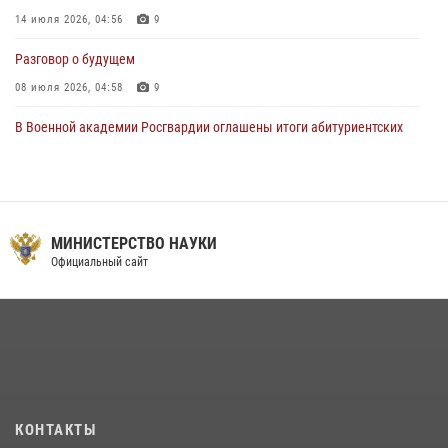
14 июля 2026, 04:56
9
Разговор о будущем
08 июля 2026, 04:58
9
В Военной академии Росгвардии оглашены итоги абитуриентских
сборов 2026 года
27 июля 2026, 14:49
7
Тренировка с лучшими!
МИНИСТЕРСТВО НАУКИ
09 июля 2026, 11:58
9
Официальный сайт
Праздник семейного тепла и преданности
14 июля 2026, 14:15
9
На старт, внимание, марш!
09 июля 2026, 11:18
9
Помнить. Соответствовать. Действовать.
КОНТАКТЫ