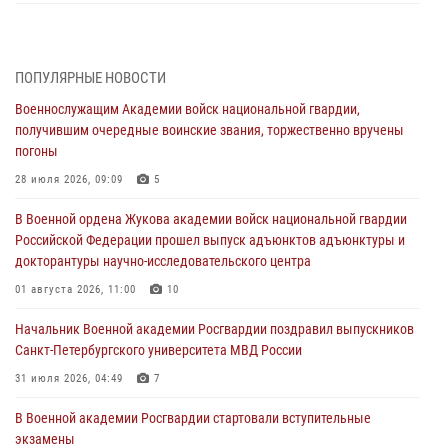
В Военной академии Росгвардии оглашены итоги абитуриентских
сборов 2026 года
27 июля 2026, 14:49
7
ПОПУЛЯРНЫЕ НОВОСТИ
Военнослужащим Академии войск национальной гвардии,
Военная академия информирует!
получившим очередные воинские звания, торжественно вручены
23 июля 2026, 04:51
погоны
Курсант Военной академии войск национальной гвардии принял
28 июля 2026, 09:09
5
участие в профориентационной встрече в Иверском городке
В Военной ордена Жукова академии войск национальной гвардии
22 июля 2026, 09:41
6
Российской Федерации прошел выпуск адъюнктов адъюнктуры и
докторантуры научно-исследовательского центра
Мастер‑класс по стрельбе: точность, тактика, профессионализм
01 августа 2026, 11:00
10
20 июля 2026, 11:17
8
Начальник Военной академии Росгвардии поздравил выпускников
108 лет со дня образования подразделений связи войск
Санкт-Петербургского университета МВД России
15 июля 2026, 17:03
31 июля 2026, 04:49
7
В Военной академии Росгвардии стартовали вступительные
экзамены