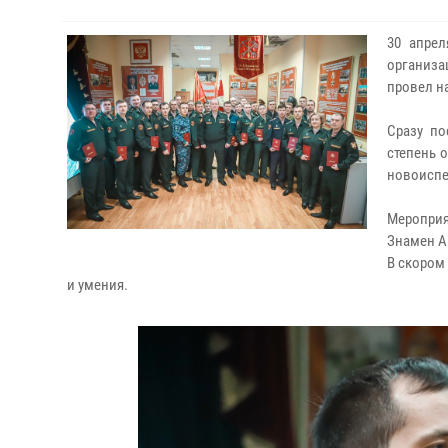
30 апре
организа
провел н
Сразу п
степень 
новоиспе
Меропри
Знамен А
В скором
и умения.