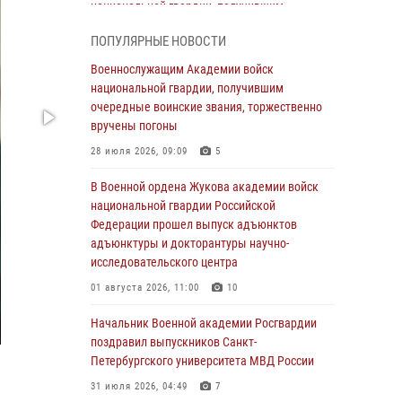
национальной гвардии, получившим
очередные воинские звания, торжественно
ПОПУЛЯРНЫЕ НОВОСТИ
вручены погоны
Военнослужащим Академии войск
28 июля 2026, 09:09
5
национальной гвардии, получившим
В Военной академии Росгвардии оглашены
очередные воинские звания, торжественно
итоги абитуриентских сборов 2026 года
вручены погоны
27 июля 2026, 14:49
7
28 июля 2026, 09:09
5
Военная академия информирует!
В Военной ордена Жукова академии войск
национальной гвардии Российской
23 июля 2026, 04:51
Федерации прошел выпуск адъюнктов
адъюнктуры и докторантуры научно-
Курсант Военной академии войск
исследовательского центра
национальной гвардии принял участие в
профориентационной встрече в Иверском
01 августа 2026, 11:00
10
городке
Начальник Военной академии Росгвардии
22 июля 2026, 09:41
6
поздравил выпускников Санкт-
Петербургского университета МВД России
Мастер‑класс по стрельбе: точность, тактика,
профессионализм
31 июля 2026, 04:49
7