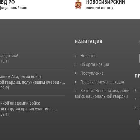
МВД РФ
НОВОСИБИРСКИЙ
фициальный сайт
военный институт
И
НАВИГАЦИЯ
ращаться!
Новости
 10:11
Об организации
Поступление
П
ащим Академии войск
График приема граждан
ой гвардии, получившим очередн...
 09:09
Вестник Военной академии
войск национальной гвардии
енной академии войск
й гвардии принял участие в ...
 09:41