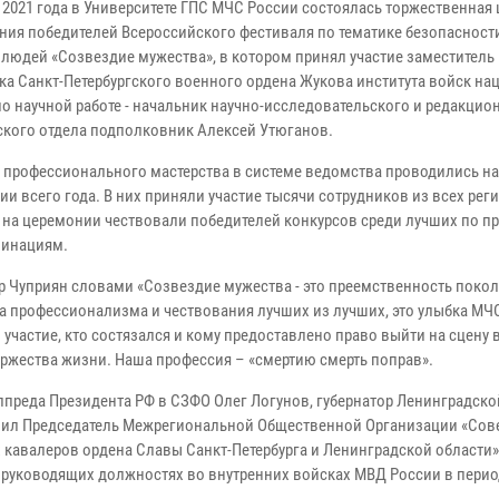
я 2021 года в Университете ГПС МЧС России состоялась торжественная
ния победителей Всероссийского фестиваля по тематике безопасност
 людей «Созвездие мужества», в котором принял участие заместитель
ка Санкт-Петербургского военного ордена Жукова института войск н
по научной работе - начальник научно-исследовательского и редакцио
ского отдела подполковник Алексей Утюганов.
 профессионального мастерства в системе ведомства проводились на
и всего года. В них приняли участие тысячи сотрудников из всех рег
у на церемонии чествовали победителей конкурсов среди лучших по п
минациям.
 Чуприян словами «Созвездие мужества - это преемственность покол
ура профессионализма и чествования лучших из лучших, это улыбка МЧ
м участие, кто состязался и кому предоставлено право выйти на сцену 
оржества жизни. Наша профессия – «смертию смерть поправ».
лпреда Президента РФ в СЗФО Олег Логунов, губернатор Ленинградско
вил Председатель Межрегиональной Общественной Организации «Сове
кавалеров ордена Славы Санкт-Петербурга и Ленинградской области»
уководящих должностях во внутренних войсках МВД России в период