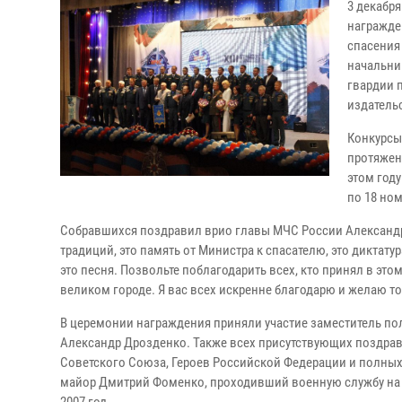
3 декабр
награжде
спасения
начальни
гвардии 
издатель
Конкурсы
протяжени
этом год
по 18 но
Собравшихся поздравил врио главы МЧС России Александр
традиций, это память от Министра к спасателю, это диктат
это песня. Позвольте поблагодарить всех, кто принял в это
великом городе. Я вас всех искренне благодарю и желаю т
В церемонии награждения приняли участие заместитель по
Александр Дрозденко. Также всех присутствующих поздра
Советского Союза, Героев Российской Федерации и полных 
майор Дмитрий Фоменко, проходивший военную службу на р