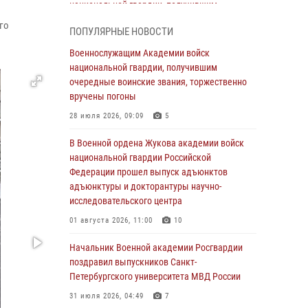
национальной гвардии, получившим
очередные воинские звания, торжественно
го
ПОПУЛЯРНЫЕ НОВОСТИ
вручены погоны
Военнослужащим Академии войск
28 июля 2026, 09:09
5
национальной гвардии, получившим
В Военной академии Росгвардии оглашены
очередные воинские звания, торжественно
итоги абитуриентских сборов 2026 года
вручены погоны
27 июля 2026, 14:49
7
28 июля 2026, 09:09
5
Военная академия информирует!
В Военной ордена Жукова академии войск
национальной гвардии Российской
23 июля 2026, 04:51
Федерации прошел выпуск адъюнктов
адъюнктуры и докторантуры научно-
Курсант Военной академии войск
исследовательского центра
национальной гвардии принял участие в
профориентационной встрече в Иверском
01 августа 2026, 11:00
10
городке
Начальник Военной академии Росгвардии
22 июля 2026, 09:41
6
поздравил выпускников Санкт-
Петербургского университета МВД России
Мастер‑класс по стрельбе: точность, тактика,
профессионализм
31 июля 2026, 04:49
7