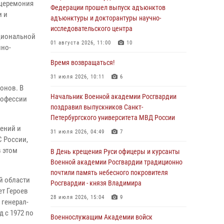
 церемония
Федерации прошел выпуск адъюнктов
и и
адъюнктуры и докторантуры научно-
исследовательского центра
ациональной
01 августа 2026, 11:00
10
нно-
Время возвращаться!
31 июля 2026, 10:11
6
ионов. В
Начальник Военной академии Росгвардии
рофессии
поздравил выпускников Санкт-
Петербургского университета МВД России
ений и
31 июля 2026, 04:49
7
С России,
в этом
В День крещения Руси офицеры и курсанты
Военной академии Росгвардии традиционно
почтили память небесного покровителя
й области
Росгвардии - князя Владимира
т Героев
28 июля 2026, 15:04
9
 генерал-
 с 1972 по
Военнослужащим Академии войск