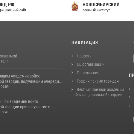
МВД РФ
НОВОСИБИРСКИЙ
фициальный сайт
военный институт
И
НАВИГАЦИЯ
ращаться!
Новости
 10:11
Об организации
Поступление
П
ащим Академии войск
График приема граждан
ой гвардии, получившим очередн...
 09:09
Вестник Военной академии
войск национальной гвардии
енной академии войск
й гвардии принял участие в ...
 09:41