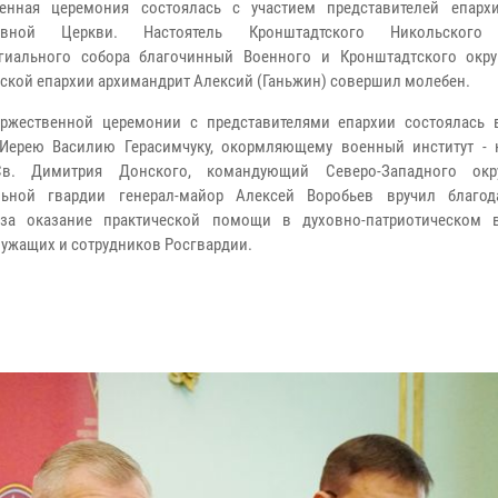
венная церемония состоялась с участием представителей епарх
авной Церкви. Настоятель Кронштадтского Никольского
гиального собора благочинный Военного и Кронштадтcкого окру
гской епархии архимандрит Алексий (Ганьжин) совершил молебен.
ржественной церемонии с представителями епархии состоялась в
Иерею Василию Герасимчуку, окормляющему военный институт - 
в. Димитрия Донского, командующий Северо-Западного окр
льной гвардии генерал-майор Алексей Воробьев вручил благод
 за оказание практической помощи в духовно-патриотическом 
ужащих и сотрудников Росгвардии.