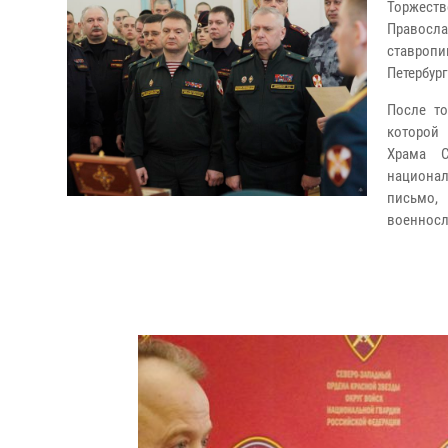
Торжест
Правосл
ставропи
Петербур
После то
которой 
Храма С
национа
письмо,
военносл