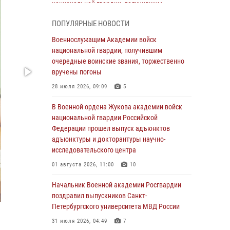
национальной гвардии, получившим
очередные воинские звания, торжественно
ПОПУЛЯРНЫЕ НОВОСТИ
вручены погоны
Военнослужащим Академии войск
28 июля 2026, 09:09
5
национальной гвардии, получившим
В Военной академии Росгвардии оглашены
очередные воинские звания, торжественно
итоги абитуриентских сборов 2026 года
вручены погоны
27 июля 2026, 14:49
7
28 июля 2026, 09:09
5
Военная академия информирует!
В Военной ордена Жукова академии войск
национальной гвардии Российской
23 июля 2026, 04:51
Федерации прошел выпуск адъюнктов
адъюнктуры и докторантуры научно-
Курсант Военной академии войск
исследовательского центра
национальной гвардии принял участие в
профориентационной встрече в Иверском
01 августа 2026, 11:00
10
городке
Начальник Военной академии Росгвардии
22 июля 2026, 09:41
6
поздравил выпускников Санкт-
Петербургского университета МВД России
Мастер‑класс по стрельбе: точность, тактика,
профессионализм
31 июля 2026, 04:49
7