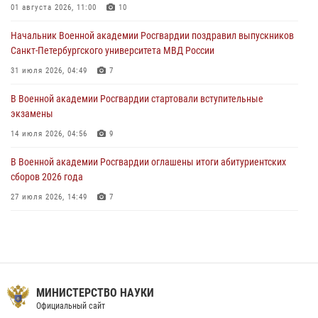
01 августа 2026, 11:00
10
27 июля 2026, 14:49
7
Начальник Военной академии Росгвардии поздравил выпускников
Военная академия информирует!
Санкт-Петербургского университета МВД России
23 июля 2026, 04:51
31 июля 2026, 04:49
7
В Военной академии Росгвардии стартовали вступительные
экзамены
14 июля 2026, 04:56
9
В Военной академии Росгвардии оглашены итоги абитуриентских
сборов 2026 года
27 июля 2026, 14:49
7
Тренировка с лучшими!
09 июля 2026, 11:58
9
Праздник семейного тепла и преданности
МИНИСТЕРСТВО НАУКИ
14 июля 2026, 14:15
9
Официальный сайт