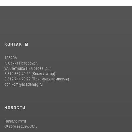
На старт, внимание, марш!
09 июля 2026, 11:18
9
Помнить. Соответствовать. Действовать.
14 июля 2026, 14:09
9
Мастер‑класс по стрельбе: точность, тактика, профессионализм
КОНТАКТЫ
20 июля 2026, 11:17
8
198206
г. Санкт-Петербург,
ул. Летчика Пилютова, д. 1
8-812-337-40-50 (Коммутатор)
8-812-744-70-92 (Приемная комиссия)
obr_kom@academrg.ru
НОВОСТИ
Начало пути
09 августа 2026, 08:15