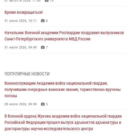
01 августа 2026, 11:00
10
Время возвращаться!
31 июля 2026, 10:11
6
Начальник Военной академии Росгвардии поздравил выпускников
Санкт-Петербургского университета МВД России
31 июля 2026, 04:49
7
В День крещения Руси офицеры и курсанты Военной академии
Росгвардии традиционно почтили память небесного покровителя
Росгвардии - князя Владимира
ПОПУЛЯРНЫЕ НОВОСТИ
28 июля 2026, 15:04
9
Военнослужащим Академии войск национальной гвардии,
получившим очередные воинские звания, торжественно вручены
Военнослужащим Академии войск национальной гвардии,
погоны
получившим очередные воинские звания, торжественно вручены
погоны
28 июля 2026, 09:09
5
28 июля 2026, 09:09
5
В Военной ордена Жукова академии войск национальной гвардии
Российской Федерации прошел выпуск адъюнктов адъюнктуры и
В Военной академии Росгвардии оглашены итоги абитуриентских
докторантуры научно-исследовательского центра
сборов 2026 года