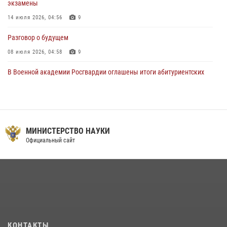
экзамены
14 июля 2026, 04:56
9
Разговор о будущем
08 июля 2026, 04:58
9
В Военной академии Росгвардии оглашены итоги абитуриентских
сборов 2026 года
27 июля 2026, 14:49
7
Тренировка с лучшими!
МИНИСТЕРСТВО НАУКИ
09 июля 2026, 11:58
9
Официальный сайт
Праздник семейного тепла и преданности
14 июля 2026, 14:15
9
На старт, внимание, марш!
09 июля 2026, 11:18
9
Помнить. Соответствовать. Действовать.
КОНТАКТЫ