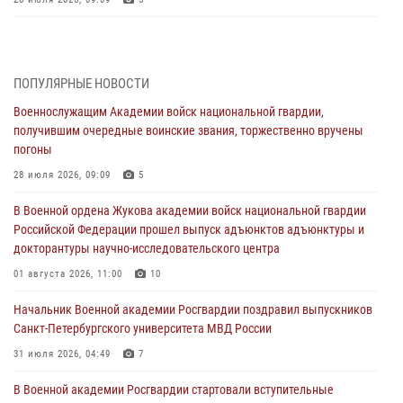
В Военной академии Росгвардии оглашены итоги абитуриентских
сборов 2026 года
27 июля 2026, 14:49
7
ПОПУЛЯРНЫЕ НОВОСТИ
Военнослужащим Академии войск национальной гвардии,
Военная академия информирует!
получившим очередные воинские звания, торжественно вручены
23 июля 2026, 04:51
погоны
Курсант Военной академии войск национальной гвардии принял
28 июля 2026, 09:09
5
участие в профориентационной встрече в Иверском городке
В Военной ордена Жукова академии войск национальной гвардии
22 июля 2026, 09:41
6
Российской Федерации прошел выпуск адъюнктов адъюнктуры и
докторантуры научно-исследовательского центра
Мастер‑класс по стрельбе: точность, тактика, профессионализм
01 августа 2026, 11:00
10
20 июля 2026, 11:17
8
Начальник Военной академии Росгвардии поздравил выпускников
108 лет со дня образования подразделений связи войск
Санкт-Петербургского университета МВД России
15 июля 2026, 17:03
31 июля 2026, 04:49
7
В Военной академии Росгвардии стартовали вступительные