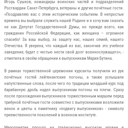
Игорь Сушков, командиры воинских частей и подразделений
Росгвардии Санкт-Петербурга, ветераны и другие почётные гости.
«Поздравляю вас с этим историческим событием. В непростые
времена вы выбрали служить нашей Родине и я хочу вам сказать
не как Депутат Государственной Думы, но прежде всего, как
гражданин Российской Федерации, как женщина – огромное
спасибо! За ваш выбор, за защиту нас, наших семей, нашего
Отечества. Я уверена, что каждый из вас, закончив это учебное
заведение, будет с честью нести свой долг военнослужащего», -
отметила в своём обращении к выпускникам Мария Бутина.
В рамках торжественной церемонии курсанты получили из рук
почётных гостей лейтенантские погоны, а также услышали
напутственные слова, после чего по традиции младший курс под
барабанную дробь надел выпускникам погоны на плечи. Сразу
после прохождения выпускников торжественным маршем перед
трибуной почётные гости совместно с выпускниками возложили
венок и цветы к памятнику «подвигу выпускников» - символу
преемственности поколений в военном институте.
Мероприятие прошло на традиционно высоком уровне и