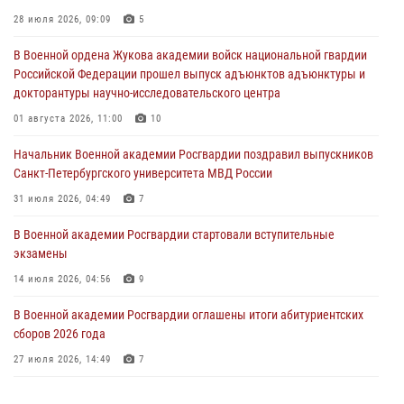
Курсант Военной академии войск национальной гвардии принял
28 июля 2026, 09:09
5
участие в профориентационной встрече в Иверском городке
В Военной ордена Жукова академии войск национальной гвардии
22 июля 2026, 09:41
6
Российской Федерации прошел выпуск адъюнктов адъюнктуры и
докторантуры научно-исследовательского центра
Мастер‑класс по стрельбе: точность, тактика, профессионализм
01 августа 2026, 11:00
10
20 июля 2026, 11:17
8
Начальник Военной академии Росгвардии поздравил выпускников
108 лет со дня образования подразделений связи войск
Санкт-Петербургского университета МВД России
15 июля 2026, 17:03
31 июля 2026, 04:49
7
В Военной академии Росгвардии стартовали вступительные
экзамены
14 июля 2026, 04:56
9
В Военной академии Росгвардии оглашены итоги абитуриентских
сборов 2026 года
27 июля 2026, 14:49
7
Тренировка с лучшими!