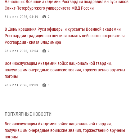
Начальник Военной академии Росгвардии поздравил выпускников
Санкт-Петербургского университета МВД России
31 июля 2026, 04:49
7
В День крещения Руси офицеры и курсанты Военной академии
Росгвардии традиционно почтили память небесного покровителя
Росгвардии - князя Владимира
28 июля 2026, 15:04
9
Военнослужащим Академии войск национальной гвардии,
получившим очередные воинские звания, торжественно вручены
погоны
28 июля 2026, 09:09
5
В Военной академии Росгвардии оглашены итоги абитуриентских
сборов 2026 года
27 июля 2026, 14:49
7
ПОПУЛЯРНЫЕ НОВОСТИ
Военнослужащим Академии войск национальной гвардии,
Военная академия информирует!
получившим очередные воинские звания, торжественно вручены
23 июля 2026, 04:51
погоны