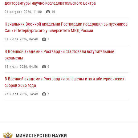
докторантуры научно-исследовательского центра
Мастер‑класс по стрельбе: точность, тактика, профессионализм
01 августа 2026, 11:00
10
20 июля 2026, 11:17
8
Начальник Военной академии Росгвардии поздравил выпускников
108 лет со дня образования подразделений связи войск
Санкт-Петербургского университета МВД России
15 июля 2026, 17:03
31 июля 2026, 04:49
7
В Военной академии Росгвардии стартовали вступительные
экзамены
14 июля 2026, 04:56
9
В Военной академии Росгвардии оглашены итоги абитуриентских
сборов 2026 года
27 июля 2026, 14:49
7
Тренировка с лучшими!
09 июля 2026, 11:58
9
Праздник семейного тепла и преданности
МИНИСТЕРСТВО НАУКИ
14 июля 2026, 14:15
9