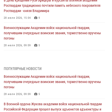
В День крещения Руси офицеры и курсанты Военной академии
Росгвардии традиционно почтили память небесного покровителя
Росгвардии - князя Владимира
28 июля 2026, 15:04
9
Военнослужащим Академии войск национальной гвардии,
получившим очередные воинские звания, торжественно вручены
погоны
28 июля 2026, 09:09
5
В Военной академии Росгвардии оглашены итоги абитуриентских
сборов 2026 года
27 июля 2026, 14:49
7
ПОПУЛЯРНЫЕ НОВОСТИ
Военнослужащим Академии войск национальной гвардии,
Военная академия информирует!
получившим очередные воинские звания, торжественно вручены
23 июля 2026, 04:51
погоны
Курсант Военной академии войск национальной гвардии принял
28 июля 2026, 09:09
5
участие в профориентационной встрече в Иверском городке
В Военной ордена Жукова академии войск национальной гвардии
22 июля 2026, 09:41
6
Российской Федерации прошел выпуск адъюнктов адъюнктуры и