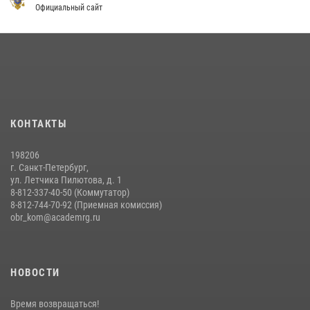
Официальный сайт
На старт, внимание, марш!
09 июля 2026, 11:18
9
Помнить. Соответствовать. Действовать.
14 июля 2026, 14:09
9
Мастер‑класс по стрельбе: точность, тактика, профессионализм
КОНТАКТЫ
20 июля 2026, 11:17
8
198206
г. Санкт-Петербург,
ул. Летчика Пилютова, д. 1
8-812-337-40-50 (Коммутатор)
8-812-744-70-92 (Приемная комиссия)
obr_kom@academrg.ru
НОВОСТИ
Время возвращаться!