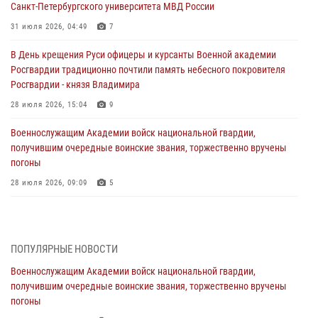
Санкт-Петербургского университета МВД России
31 июля 2026, 04:49
7
В День крещения Руси офицеры и курсанты Военной академии
Росгвардии традиционно почтили память небесного покровителя
Росгвардии - князя Владимира
28 июля 2026, 15:04
9
Военнослужащим Академии войск национальной гвардии,
получившим очередные воинские звания, торжественно вручены
погоны
28 июля 2026, 09:09
5
В Военной академии Росгвардии оглашены итоги абитуриентских
сборов 2026 года
27 июля 2026, 14:49
7
ПОПУЛЯРНЫЕ НОВОСТИ
Военнослужащим Академии войск национальной гвардии,
Военная академия информирует!
получившим очередные воинские звания, торжественно вручены
23 июля 2026, 04:51
погоны