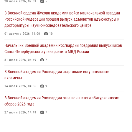
Курсант Военной академии войск национальной гвардии принял
28 июля 2026, 09:09
5
участие в профориентационной встрече в Иверском городке
В Военной ордена Жукова академии войск национальной гвардии
22 июля 2026, 09:41
6
Российской Федерации прошел выпуск адъюнктов адъюнктуры и
докторантуры научно-исследовательского центра
Мастер‑класс по стрельбе: точность, тактика, профессионализм
01 августа 2026, 11:00
10
20 июля 2026, 11:17
8
Начальник Военной академии Росгвардии поздравил выпускников
108 лет со дня образования подразделений связи войск
Санкт-Петербургского университета МВД России
15 июля 2026, 17:03
31 июля 2026, 04:49
7
В Военной академии Росгвардии стартовали вступительные
экзамены
14 июля 2026, 04:56
9
В Военной академии Росгвардии оглашены итоги абитуриентских
сборов 2026 года
27 июля 2026, 14:49
7
Тренировка с лучшими!