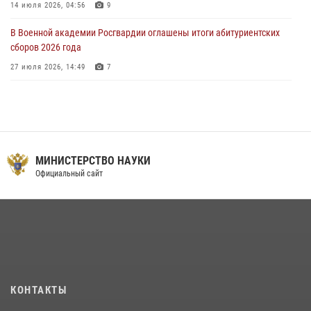
14 июля 2026, 04:56
9
В Военной академии Росгвардии оглашены итоги абитуриентских
сборов 2026 года
27 июля 2026, 14:49
7
Тренировка с лучшими!
09 июля 2026, 11:58
9
Праздник семейного тепла и преданности
МИНИСТЕРСТВО НАУКИ
14 июля 2026, 14:15
9
Официальный сайт
На старт, внимание, марш!
09 июля 2026, 11:18
9
Помнить. Соответствовать. Действовать.
14 июля 2026, 14:09
9
Мастер‑класс по стрельбе: точность, тактика, профессионализм
КОНТАКТЫ
20 июля 2026, 11:17
8