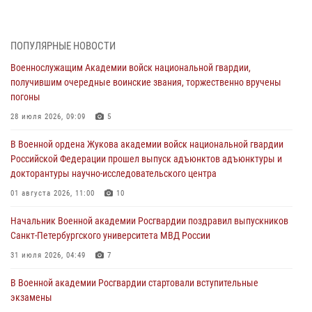
В Военной академии Росгвардии оглашены итоги абитуриентских
сборов 2026 года
27 июля 2026, 14:49
7
ПОПУЛЯРНЫЕ НОВОСТИ
Военнослужащим Академии войск национальной гвардии,
Военная академия информирует!
получившим очередные воинские звания, торжественно вручены
23 июля 2026, 04:51
погоны
Курсант Военной академии войск национальной гвардии принял
28 июля 2026, 09:09
5
участие в профориентационной встрече в Иверском городке
В Военной ордена Жукова академии войск национальной гвардии
22 июля 2026, 09:41
6
Российской Федерации прошел выпуск адъюнктов адъюнктуры и
докторантуры научно-исследовательского центра
Мастер‑класс по стрельбе: точность, тактика, профессионализм
01 августа 2026, 11:00
10
20 июля 2026, 11:17
8
Начальник Военной академии Росгвардии поздравил выпускников
108 лет со дня образования подразделений связи войск
Санкт-Петербургского университета МВД России
15 июля 2026, 17:03
31 июля 2026, 04:49
7
В Военной академии Росгвардии стартовали вступительные
экзамены