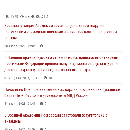
В Военной академии Росгвардии оглашены итоги абитуриентских
сборов 2026 года
27 июля 2026, 14:49
7
ПОПУЛЯРНЫЕ НОВОСТИ
Военнослужащим Академии войск национальной гвардии,
Военная академия информирует!
получившим очередные воинские звания, торжественно вручены
23 июля 2026, 04:51
погоны
Курсант Военной академии войск национальной гвардии принял
28 июля 2026, 09:09
5
участие в профориентационной встрече в Иверском городке
В Военной ордена Жукова академии войск национальной гвардии
22 июля 2026, 09:41
6
Российской Федерации прошел выпуск адъюнктов адъюнктуры и
докторантуры научно-исследовательского центра
Мастер‑класс по стрельбе: точность, тактика, профессионализм
01 августа 2026, 11:00
10
20 июля 2026, 11:17
8
Начальник Военной академии Росгвардии поздравил выпускников
108 лет со дня образования подразделений связи войск
Санкт-Петербургского университета МВД России
15 июля 2026, 17:03
31 июля 2026, 04:49
7
В Военной академии Росгвардии стартовали вступительные
экзамены
14 июля 2026, 04:56
9