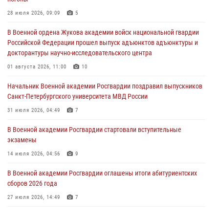
получившим очередные воинские звания, торжественно вручены
погоны
28 июля 2026, 09:09
5
28 июля 2026, 09:09
5
В Военной ордена Жукова академии войск национальной гвардии
Российской Федерации прошел выпуск адъюнктов адъюнктуры и
В Военной академии Росгвардии оглашены итоги абитуриентских
докторантуры научно-исследовательского центра
сборов 2026 года
01 августа 2026, 11:00
10
27 июля 2026, 14:49
7
Начальник Военной академии Росгвардии поздравил выпускников
Военная академия информирует!
Санкт-Петербургского университета МВД России
23 июля 2026, 04:51
31 июля 2026, 04:49
7
В Военной академии Росгвардии стартовали вступительные
экзамены
14 июля 2026, 04:56
9
В Военной академии Росгвардии оглашены итоги абитуриентских
сборов 2026 года
27 июля 2026, 14:49
7
Тренировка с лучшими!