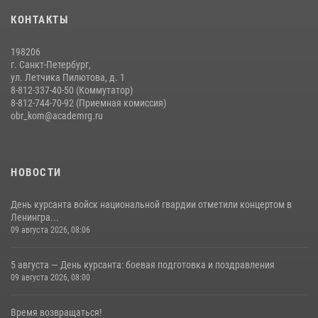
Мастер‑класс по стрельбе: точность, тактика, профессионализм
КОНТАКТЫ
20 июля 2026, 11:17
8
198206
г. Санкт-Петербург,
ул. Летчика Пилютова, д. 1
8-812-337-40-50 (Коммутатор)
8-812-744-70-92 (Приемная комиссия)
obr_kom@academrg.ru
НОВОСТИ
День курсанта войск национальной гвардии отметили концертом в
Ленингра...
09 августа 2026, 08:06
5 августа — День курсанта: боевая подготовка и поздравления
09 августа 2026, 08:00
Время возвращаться!