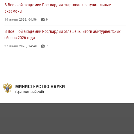
В Военной академии Росгвардии стартовали вступительные
экзамены
14 июля 2026, 04:56
9
В Военной академии Росгвардии оглашены итоги абитуриентских
сборов 2026 года
27 июля 2026, 14:49
7
Тренировка с лучшими!
09 июля 2026, 11:58
9
Праздник семейного тепла и преданности
МИНИСТЕРСТВО НАУКИ
14 июля 2026, 14:15
9
Официальный сайт
На старт, внимание, марш!
09 июля 2026, 11:18
9
Помнить. Соответствовать. Действовать.
14 июля 2026, 14:09
9