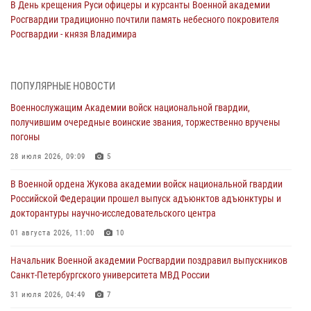
В День крещения Руси офицеры и курсанты Военной академии
Росгвардии традиционно почтили память небесного покровителя
Росгвардии - князя Владимира
28 июля 2026, 15:04
9
Военнослужащим Академии войск национальной гвардии,
ПОПУЛЯРНЫЕ НОВОСТИ
получившим очередные воинские звания, торжественно вручены
Военнослужащим Академии войск национальной гвардии,
погоны
получившим очередные воинские звания, торжественно вручены
28 июля 2026, 09:09
5
погоны
В Военной академии Росгвардии оглашены итоги абитуриентских
28 июля 2026, 09:09
5
сборов 2026 года
В Военной ордена Жукова академии войск национальной гвардии
27 июля 2026, 14:49
7
Российской Федерации прошел выпуск адъюнктов адъюнктуры и
докторантуры научно-исследовательского центра
Военная академия информирует!
01 августа 2026, 11:00
10
23 июля 2026, 04:51
Начальник Военной академии Росгвардии поздравил выпускников
Курсант Военной академии войск национальной гвардии принял
Санкт-Петербургского университета МВД России
участие в профориентационной встрече в Иверском городке
31 июля 2026, 04:49
7
22 июля 2026, 09:41
6