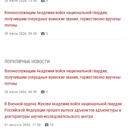
28 июля 2026, 15:04
9
Военнослужащим Академии войск национальной гвардии,
получившим очередные воинские звания, торжественно вручены
погоны
28 июля 2026, 09:09
5
В Военной академии Росгвардии оглашены итоги абитуриентских
сборов 2026 года
27 июля 2026, 14:49
7
ПОПУЛЯРНЫЕ НОВОСТИ
Военнослужащим Академии войск национальной гвардии,
Военная академия информирует!
получившим очередные воинские звания, торжественно вручены
23 июля 2026, 04:51
погоны
Курсант Военной академии войск национальной гвардии принял
28 июля 2026, 09:09
5
участие в профориентационной встрече в Иверском городке
В Военной ордена Жукова академии войск национальной гвардии
22 июля 2026, 09:41
6
Российской Федерации прошел выпуск адъюнктов адъюнктуры и
докторантуры научно-исследовательского центра
Мастер‑класс по стрельбе: точность, тактика, профессионализм
01 августа 2026, 11:00
10
20 июля 2026, 11:17
8