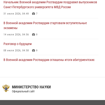
Начальник Военной академии Росгвардии поздравил выпускников
108 лет со дня образования подразделений связи войск
Санкт-Петербургского университета МВД России
15 июля 2026, 17:03
31 июля 2026, 04:49
7
В Военной академии Росгвардии стартовали вступительные
экзамены
14 июля 2026, 04:56
9
Разговор о будущем
08 июля 2026, 04:58
9
В Военной академии Росгвардии оглашены итоги абитуриентских
сборов 2026 года
27 июля 2026, 14:49
7
Тренировка с лучшими!
МИНИСТЕРСТВО НАУКИ
09 июля 2026, 11:58
9
Официальный сайт
Праздник семейного тепла и преданности
14 июля 2026, 14:15
9