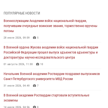
В Военной академии Росгвардии оглашены итоги абитуриентских
сборов 2026 года
27 июля 2026, 14:49
7
ПОПУЛЯРНЫЕ НОВОСТИ
Военнослужащим Академии войск национальной гвардии,
Военная академия информирует!
получившим очередные воинские звания, торжественно вручены
23 июля 2026, 04:51
погоны
Курсант Военной академии войск национальной гвардии принял
28 июля 2026, 09:09
5
участие в профориентационной встрече в Иверском городке
В Военной ордена Жукова академии войск национальной гвардии
22 июля 2026, 09:41
6
Российской Федерации прошел выпуск адъюнктов адъюнктуры и
докторантуры научно-исследовательского центра
Мастер‑класс по стрельбе: точность, тактика, профессионализм
01 августа 2026, 11:00
10
20 июля 2026, 11:17
8
Начальник Военной академии Росгвардии поздравил выпускников
108 лет со дня образования подразделений связи войск
Санкт-Петербургского университета МВД России
15 июля 2026, 17:03
31 июля 2026, 04:49
7
В Военной академии Росгвардии стартовали вступительные
экзамены
14 июля 2026, 04:56
9