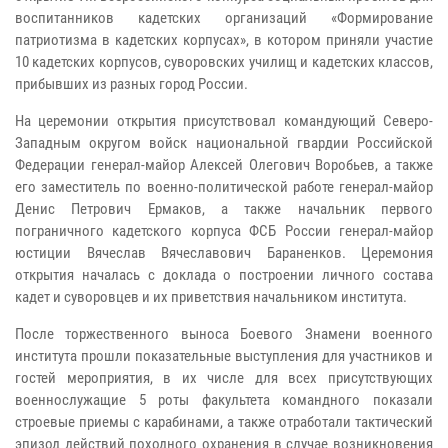
воспитанников кадетских организаций «Формирование
патриотизма в кадетских корпусах», в котором приняли участие
10 кадетских корпусов, суворовских училищ и кадетских классов,
прибывших из разных город России.
На церемонии открытия присутствовал командующий Северо-
Западным округом войск национальной гвардии Российской
Федерации генерал-майор Алексей Олегович Воробьев, а также
его заместитель по военно-политической работе генерал-майор
Денис Петрович Ермаков, а также начальник первого
пограничного кадетского корпуса ФСБ России генерал-майор
юстиции Вячеслав Вячеславович Бараненков. Церемония
открытия началась с доклада о построении личного состава
кадет и суворовцев и их приветствия начальником института.
После торжественного выноса Боевого Знамени военного
института прошли показательные выступления для участников и
гостей мероприятия, в их числе для всех присутствующих
военнослужащие 5 роты факультета командного показали
строевые приемы с карабинами, а также отработали тактический
эпизод действий походного охранения в случае возникновения