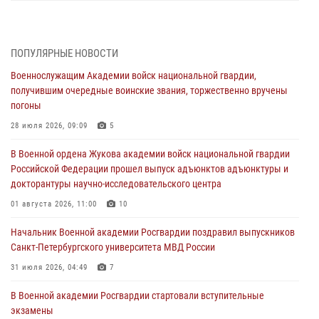
В Военной академии Росгвардии оглашены итоги абитуриентских
сборов 2026 года
27 июля 2026, 14:49
7
ПОПУЛЯРНЫЕ НОВОСТИ
Военнослужащим Академии войск национальной гвардии,
Военная академия информирует!
получившим очередные воинские звания, торжественно вручены
23 июля 2026, 04:51
погоны
Курсант Военной академии войск национальной гвардии принял
28 июля 2026, 09:09
5
участие в профориентационной встрече в Иверском городке
В Военной ордена Жукова академии войск национальной гвардии
22 июля 2026, 09:41
6
Российской Федерации прошел выпуск адъюнктов адъюнктуры и
докторантуры научно-исследовательского центра
Мастер‑класс по стрельбе: точность, тактика, профессионализм
01 августа 2026, 11:00
10
20 июля 2026, 11:17
8
Начальник Военной академии Росгвардии поздравил выпускников
108 лет со дня образования подразделений связи войск
Санкт-Петербургского университета МВД России
15 июля 2026, 17:03
31 июля 2026, 04:49
7
В Военной академии Росгвардии стартовали вступительные
экзамены