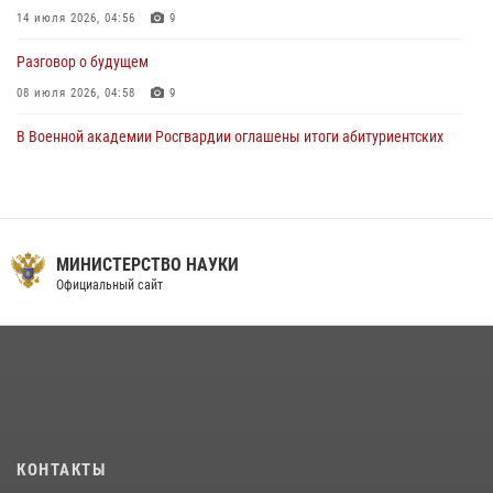
14 июля 2026, 04:56
9
Разговор о будущем
08 июля 2026, 04:58
9
В Военной академии Росгвардии оглашены итоги абитуриентских
сборов 2026 года
27 июля 2026, 14:49
7
Тренировка с лучшими!
МИНИСТЕРСТВО НАУКИ
09 июля 2026, 11:58
9
Официальный сайт
Праздник семейного тепла и преданности
14 июля 2026, 14:15
9
На старт, внимание, марш!
09 июля 2026, 11:18
9
Помнить. Соответствовать. Действовать.
КОНТАКТЫ
14 июля 2026, 14:09
9