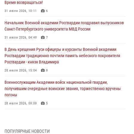
Время возвращаться!
31 июля 2026, 10:11
6
Начальник Военной академии Росгвардии поздравил выпускников
Санкт-Петербургского университета МВД России
31 июля 2026, 04:49
7
В День крещения Руси офицеры и курсанты Военной академии
Росгвардии традиционно почтили память небесного покровителя
Росгвардии - князя Владимира
28 июля 2026, 15:04
9
Военнослужащим Академии войск национальной гвардии,
получившим очередные воинские звания, торжественно вручены
погоны
28 июля 2026, 09:09
5
В Военной академии Росгвардии оглашены итоги абитуриентских
сборов 2026 года
27 июля 2026, 14:49
7
ПОПУЛЯРНЫЕ НОВОСТИ