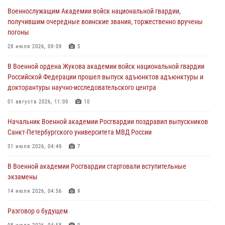
Военнослужащим Академии войск национальной гвардии,
Военная академия информирует!
получившим очередные воинские звания, торжественно вручены
23 июля 2026, 04:51
погоны
Курсант Военной академии войск национальной гвардии принял
28 июля 2026, 09:09
5
участие в профориентационной встрече в Иверском городке
В Военной ордена Жукова академии войск национальной гвардии
22 июля 2026, 09:41
6
Российской Федерации прошел выпуск адъюнктов адъюнктуры и
докторантуры научно-исследовательского центра
Мастер‑класс по стрельбе: точность, тактика, профессионализм
01 августа 2026, 11:00
10
20 июля 2026, 11:17
8
Начальник Военной академии Росгвардии поздравил выпускников
108 лет со дня образования подразделений связи войск
Санкт-Петербургского университета МВД России
15 июля 2026, 17:03
31 июля 2026, 04:49
7
В Военной академии Росгвардии стартовали вступительные
экзамены
14 июля 2026, 04:56
9
Разговор о будущем