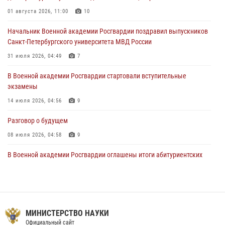
Мастер‑класс по стрельбе: точность, тактика, профессионализм
01 августа 2026, 11:00
10
20 июля 2026, 11:17
8
Начальник Военной академии Росгвардии поздравил выпускников
108 лет со дня образования подразделений связи войск
Санкт-Петербургского университета МВД России
15 июля 2026, 17:03
31 июля 2026, 04:49
7
В Военной академии Росгвардии стартовали вступительные
экзамены
14 июля 2026, 04:56
9
Разговор о будущем
08 июля 2026, 04:58
9
В Военной академии Росгвардии оглашены итоги абитуриентских
сборов 2026 года
27 июля 2026, 14:49
7
Тренировка с лучшими!
МИНИСТЕРСТВО НАУКИ
09 июля 2026, 11:58
9
Официальный сайт