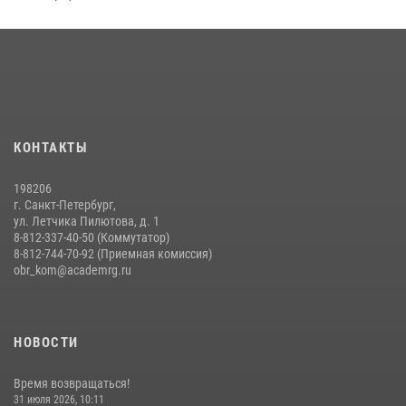
Праздник семейного тепла и преданности
14 июля 2026, 14:15
9
На старт, внимание, марш!
09 июля 2026, 11:18
9
Помнить. Соответствовать. Действовать.
КОНТАКТЫ
14 июля 2026, 14:09
9
198206
г. Санкт-Петербург,
ул. Летчика Пилютова, д. 1
8-812-337-40-50 (Коммутатор)
8-812-744-70-92 (Приемная комиссия)
obr_kom@academrg.ru
НОВОСТИ
Время возвращаться!
31 июля 2026, 10:11