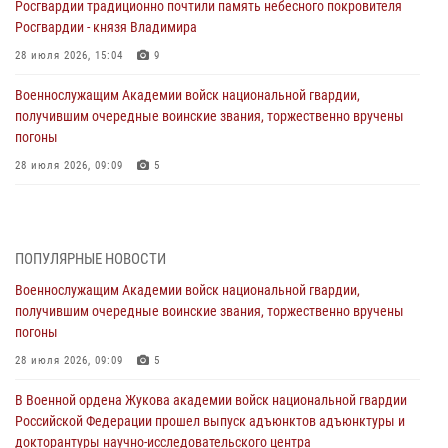
Росгвардии традиционно почтили память небесного покровителя
Росгвардии - князя Владимира
28 июля 2026, 15:04
9
Военнослужащим Академии войск национальной гвардии,
получившим очередные воинские звания, торжественно вручены
погоны
28 июля 2026, 09:09
5
В Военной академии Росгвардии оглашены итоги абитуриентских
сборов 2026 года
27 июля 2026, 14:49
7
ПОПУЛЯРНЫЕ НОВОСТИ
Военнослужащим Академии войск национальной гвардии,
Военная академия информирует!
получившим очередные воинские звания, торжественно вручены
23 июля 2026, 04:51
погоны
Курсант Военной академии войск национальной гвардии принял
28 июля 2026, 09:09
5
участие в профориентационной встрече в Иверском городке
В Военной ордена Жукова академии войск национальной гвардии
22 июля 2026, 09:41
6
Российской Федерации прошел выпуск адъюнктов адъюнктуры и
докторантуры научно-исследовательского центра