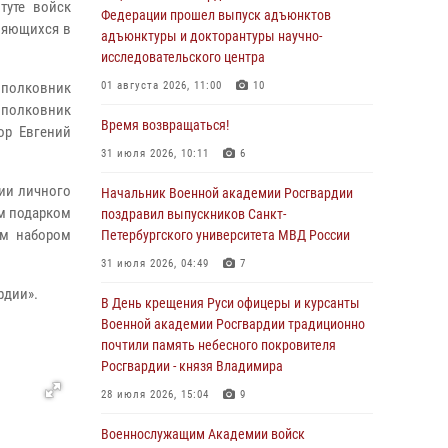
туте войск
Федерации прошел выпуск адъюнктов
няющихся в
адъюнктуры и докторантуры научно-
исследовательского центра
а полковник
01 августа 2026, 11:00
10
 полковник
Время возвращаться!
ор Евгений
31 июля 2026, 10:11
6
ии личного
Начальник Военной академии Росгвардии
ым подарком
поздравил выпускников Санкт-
ым набором
Петербургского университета МВД России
31 июля 2026, 04:49
7
рдии».
В День крещения Руси офицеры и курсанты
Военной академии Росгвардии традиционно
почтили память небесного покровителя
Росгвардии - князя Владимира
28 июля 2026, 15:04
9
Военнослужащим Академии войск