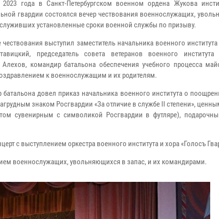
 2023 года в Санкт-Петербургском военном ордена Жукова инсти
ьной гвардии состоялся вечер чествования военнослужащих, уволь
ыслуживших установленные сроки военной службы по призыву.
е чествования выступил заместитель начальника военного институт
тавицкий, председатель совета ветеранов военного института
 Алехов, командир батальона обеспечения учебного процесса май
поздравлением к военнослужащим и их родителям.
 батальона довел приказ начальника военного института о поощрен
нагрудным знаком Росгвардии «За отличие в службе II степени», ценн
том сувенирным с символикой Росгвардии в футляре), подарочн
церт с выступлением оркестра военного института и хора «Голосъ Гва
ем военнослужащих, увольняющихся в запас, и их командирами.