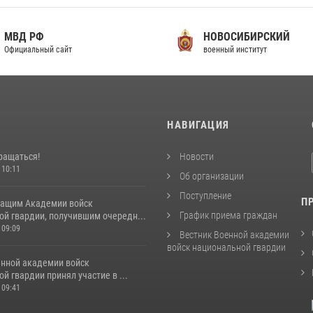
МВД РФ
НОВОСИБИРСКИЙ
фициальный сайт
военный институт
И
НАВИГАЦИЯ
ращаться!
Новости
 10:11
Об организации
Поступление
П
ащим Академии войск
График приема граждан
ой гвардии, получившим очередн...
 09:09
Вестник Военной академии
войск национальной гвардии
енной академии войск
й гвардии принял участие в ...
 09:41