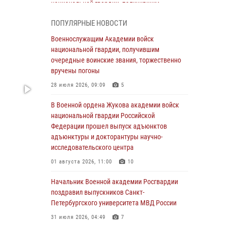
национальной гвардии, получившим
очередные воинские звания, торжественно
ПОПУЛЯРНЫЕ НОВОСТИ
вручены погоны
Военнослужащим Академии войск
28 июля 2026, 09:09
5
национальной гвардии, получившим
В Военной академии Росгвардии оглашены
очередные воинские звания, торжественно
итоги абитуриентских сборов 2026 года
вручены погоны
27 июля 2026, 14:49
7
28 июля 2026, 09:09
5
Военная академия информирует!
В Военной ордена Жукова академии войск
национальной гвардии Российской
23 июля 2026, 04:51
Федерации прошел выпуск адъюнктов
адъюнктуры и докторантуры научно-
Курсант Военной академии войск
исследовательского центра
национальной гвардии принял участие в
профориентационной встрече в Иверском
01 августа 2026, 11:00
10
городке
Начальник Военной академии Росгвардии
22 июля 2026, 09:41
6
поздравил выпускников Санкт-
Петербургского университета МВД России
Мастер‑класс по стрельбе: точность, тактика,
профессионализм
31 июля 2026, 04:49
7