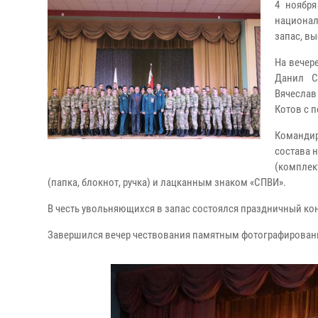
4 ноября
национал
запас, в
На вечер
Данил С
Вячеслав
Котов с 
Командир
состава 
(комплек
(папка, блокнот, ручка) и лацканным знаком «СПВИ».
В честь увольняющихся в запас состоялся праздничный кон
Завершился вечер чествования памятным фотографировани