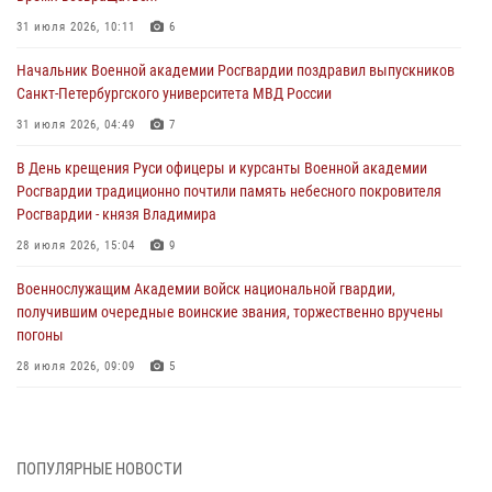
31 июля 2026, 10:11
6
Начальник Военной академии Росгвардии поздравил выпускников
Санкт-Петербургского университета МВД России
31 июля 2026, 04:49
7
В День крещения Руси офицеры и курсанты Военной академии
Росгвардии традиционно почтили память небесного покровителя
Росгвардии - князя Владимира
28 июля 2026, 15:04
9
Военнослужащим Академии войск национальной гвардии,
получившим очередные воинские звания, торжественно вручены
погоны
28 июля 2026, 09:09
5
В Военной академии Росгвардии оглашены итоги абитуриентских
сборов 2026 года
27 июля 2026, 14:49
7
ПОПУЛЯРНЫЕ НОВОСТИ