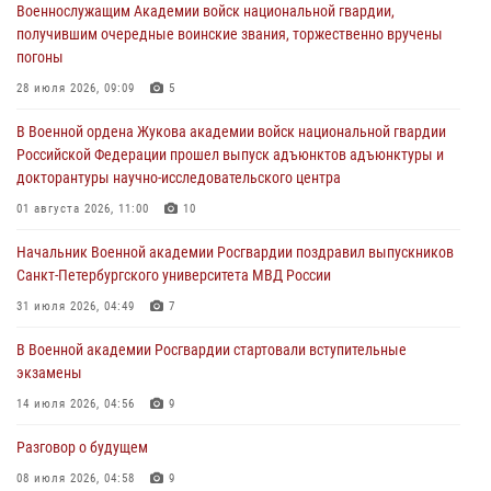
Военнослужащим Академии войск национальной гвардии,
Военная академия информирует!
получившим очередные воинские звания, торжественно вручены
23 июля 2026, 04:51
погоны
Курсант Военной академии войск национальной гвардии принял
28 июля 2026, 09:09
5
участие в профориентационной встрече в Иверском городке
В Военной ордена Жукова академии войск национальной гвардии
22 июля 2026, 09:41
6
Российской Федерации прошел выпуск адъюнктов адъюнктуры и
докторантуры научно-исследовательского центра
Мастер‑класс по стрельбе: точность, тактика, профессионализм
01 августа 2026, 11:00
10
20 июля 2026, 11:17
8
Начальник Военной академии Росгвардии поздравил выпускников
108 лет со дня образования подразделений связи войск
Санкт-Петербургского университета МВД России
15 июля 2026, 17:03
31 июля 2026, 04:49
7
В Военной академии Росгвардии стартовали вступительные
экзамены
14 июля 2026, 04:56
9
Разговор о будущем
08 июля 2026, 04:58
9