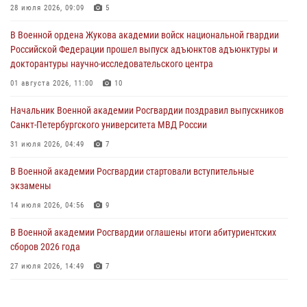
погоны
28 июля 2026, 09:09
5
28 июля 2026, 09:09
5
В Военной ордена Жукова академии войск национальной гвардии
Российской Федерации прошел выпуск адъюнктов адъюнктуры и
В Военной академии Росгвардии оглашены итоги абитуриентских
докторантуры научно-исследовательского центра
сборов 2026 года
01 августа 2026, 11:00
10
27 июля 2026, 14:49
7
Начальник Военной академии Росгвардии поздравил выпускников
Военная академия информирует!
Санкт-Петербургского университета МВД России
23 июля 2026, 04:51
31 июля 2026, 04:49
7
В Военной академии Росгвардии стартовали вступительные
экзамены
14 июля 2026, 04:56
9
В Военной академии Росгвардии оглашены итоги абитуриентских
сборов 2026 года
27 июля 2026, 14:49
7
Праздник семейного тепла и преданности