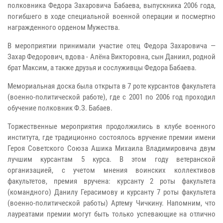
полковника Федора Захаровича Бабаева, выпускника 2006 года,
погибшего в ходе специальной военной операции и посмертно
награжденного орденом Мужества.
В мероприятии принимали участие отец Федора Захаровича —
Захар Федорович, вдова - Алёна Викторовна, сын Даниил, родной
брат Максим, а также друзья и сослуживцы Федора Бабаева.
Мемориальная доска была открыта в 7 роте курсантов факультета
(военно-политической работе), где с 2001 по 2006 год проходил
обучение полковник Ф.З. Бабаев.
Торжественные мероприятия продолжились в клубе военного
института, где традиционно состоялось вручение премии имени
Героя Советского Союза Ашика Михаила Владимировича двум
лучшим курсантам 5 курса. В этом году ветеранской
организацией, с учетом мнения воинских коллективов
факультетов, премия вручена: курсанту 2 роты факультета
(командного) Данилу Герасимову и курсанту 7 роты факультета
(военно-политической работы) Артему Чичкину. Напомним, что
лауреатами премии могут быть только успевающие на отлично