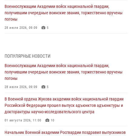
Военнослужащим Академии войск национальной гвардии,
получившим очередные воинские звания, торжественно вручены
погоны
28 июля 2026, 09:09
5
В Военной академии Росгвардии оглашены итоги абитуриентских
сборов 2026 года
27 июля 2026, 14:49
7
ПОПУЛЯРНЫЕ НОВОСТИ
Военнослужащим Академии войск национальной гвардии,
Военная академия информирует!
получившим очередные воинские звания, торжественно вручены
23 июля 2026, 04:51
погоны
Курсант Военной академии войск национальной гвардии принял
28 июля 2026, 09:09
5
участие в профориентационной встрече в Иверском городке
В Военной ордена Жукова академии войск национальной гвардии
22 июля 2026, 09:41
6
Российской Федерации прошел выпуск адъюнктов адъюнктуры и
докторантуры научно-исследовательского центра
Мастер‑класс по стрельбе: точность, тактика, профессионализм
01 августа 2026, 11:00
10
20 июля 2026, 11:17
8
Начальник Военной академии Росгвардии поздравил выпускников
108 лет со дня образования подразделений связи войск