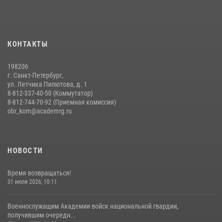
На старт, внимание, марш!
09 июля 2026, 11:18
9
Помнить. Соответствовать. Действовать.
КОНТАКТЫ
14 июля 2026, 14:09
9
198206
г. Санкт-Петербург,
ул. Летчика Пилютова, д. 1
8-812-337-40-50 (Коммутатор)
8-812-744-70-92 (Приемная комиссия)
obr_kom@academrg.ru
НОВОСТИ
Время возвращаться!
31 июля 2026, 10:11
Военнослужащим Академии войск национальной гвардии,
получившим очередн...