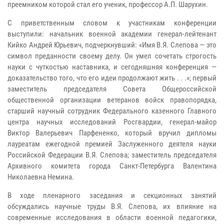
преемником которой стал его ученик, профессор А.П. Шарухин.
С приветственным словом к участникам конференции
выступили: начальник военной академии генерал-лейтенант
Кийко Андрей Юрьевич, подчеркнувший: «Имя В.Я. Слепова — это
символ преданности своему делу. Он умел сочетать строгость
науки с чуткостью наставника, и сегодняшняя конференция —
доказательство того, что его идеи продолжают жить . . .»; первый
заместитель председателя Совета Общероссийской
общественной организации ветеранов войск правопорядка,
старший научный сотрудник Федерального казенного Главного
центра научных исследований Росгвардии, генерал-майор
Виктор Валерьевич Парфененко, который вручил дипломы
лауреатам ежегодной премией Заслуженного деятеля науки
Российской Федерации В.Я. Слепова; заместитель председателя
Архивного комитета города Санкт-Петербурга Валентина
Николаевна Немина.
В ходе пленарного заседания и секционных занятий
обсуждались научные труды В.Я. Слепова, их влияние на
современные исследования в области военной педагогики,