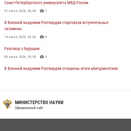
Санкт-Петербургского университета МВД России
15 июля 2026, 17:03
31 июля 2026, 04:49
7
В Военной академии Росгвардии стартовали вступительные
экзамены
14 июля 2026, 04:56
9
Разговор о будущем
08 июля 2026, 04:58
9
В Военной академии Росгвардии оглашены итоги абитуриентских
сборов 2026 года
27 июля 2026, 14:49
7
Тренировка с лучшими!
МИНИСТЕРСТВО НАУКИ
09 июля 2026, 11:58
9
Официальный сайт
Праздник семейного тепла и преданности
14 июля 2026, 14:15
9