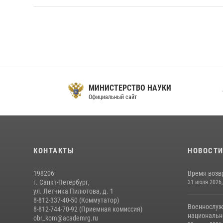
МИНИСТЕРСТВО НАУКИ
Официальный сайт
О
КОНТАКТЫ
НОВОСТ
198206
Время возв
г. Санкт-Петербург,
31 июля 2026,
ул. Летчика Пилютова, д. 1
8-812-337-40-50 (Коммутатор)
Военнослуж
8-812-744-70-92 (Приемная комиссия)
национальн
obr_kom@academrg.ru