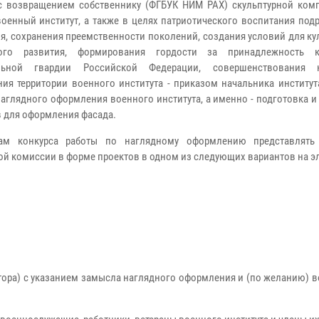
с возвращением собственнику (ФГБУК НИМ РАХ) скульптурной ком
военный институт, а также в целях патриотического воспитания по
я, сохранения преемственности поколений, создания условий для ку
кого развития, формирования гордости за принадлежность 
льной гвардии Российской Федерации, совершенствования н
ия территории военного института - приказом начальника институт
наглядного оформления военного института, а именно - подготовка и
 для оформления фасада.
кам конкурса работы по наглядному оформлению представлять
ой комиссии в форме проектов в одном из следующих вариантов на 
втора) с указанием замысла наглядного оформления и (по желанию)