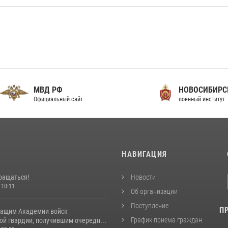
МВД РФ
НОВОСИБИРСКИЙ
фициальный сайт
военный институт
И
НАВИГАЦИЯ
ращаться!
Новости
 10:11
Об организации
Поступление
П
ащим Академии войск
График приема граждан
ой гвардии, получившим очередн...