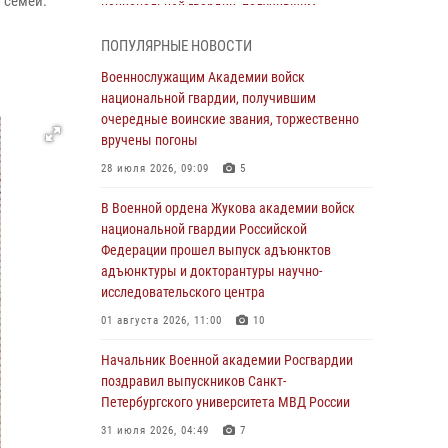
 семей.
национальной гвардии, получившим
очередные воинские звания, торжественно
ПОПУЛЯРНЫЕ НОВОСТИ
вручены погоны
Военнослужащим Академии войск
28 июля 2026, 09:09
5
национальной гвардии, получившим
В Военной академии Росгвардии оглашены
очередные воинские звания, торжественно
итоги абитуриентских сборов 2026 года
вручены погоны
27 июля 2026, 14:49
7
28 июля 2026, 09:09
5
Военная академия информирует!
В Военной ордена Жукова академии войск
национальной гвардии Российской
23 июля 2026, 04:51
Федерации прошел выпуск адъюнктов
адъюнктуры и докторантуры научно-
Курсант Военной академии войск
исследовательского центра
национальной гвардии принял участие в
профориентационной встрече в Иверском
01 августа 2026, 11:00
10
городке
Начальник Военной академии Росгвардии
22 июля 2026, 09:41
6
поздравил выпускников Санкт-
Петербургского университета МВД России
Мастер‑класс по стрельбе: точность, тактика,
профессионализм
31 июля 2026, 04:49
7