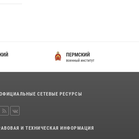
Помнить. Соответствовать. Действовать.
14 июля 2026, 14:09
9
ПЕРМСКИЙ
С
военный институт
во
ОФИЦИАЛЬНЫЕ СЕТЕВЫЕ РЕСУРСЫ
РАВОВАЯ И ТЕХНИЧЕСКАЯ ИНФОРМАЦИЯ