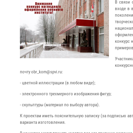
В связи 
входе в 
поколени
творчес
национа
оформлен
конкурс 
примеров
Участни
конкурсн
почту obr_kom@spvi.ru:
- цветной иллюстрации (в любом виде);
- электронного трехмерного изображения фигур;
- скульптуры (материал по выбору автора).
К проектам иметь пояснительную записку (за подписью а
варианта изготовления.