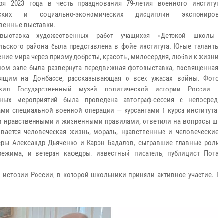
ря 2023 года в честь празднования 79-летия военного институ
фских и социально-экономических дисциплин экспониро
венные выставки.
выставка художественных работ учащихся «Детской школы 
льского района была представлена в фойе института. Юные талант
ение мира через призму доброты, красоты, милосердия, любви к жизни
ном зале была развернута передвижная фотовыставка, посвященная
дящим на Донбассе, рассказывающая о всех ужасах войны. Фот
авил Государственный музей политической истории России.
чных мероприятий была проведена автограф-сессия с непосре
ами специальной военной операции — курсантами 1 курса института
и нравственными и жизненными правилами, ответили на вопросы ш
ивается человеческая жизнь, мораль, нравственные и человеческие
еры Александр Дьяченко и Карэн Бадалов, сыгравшие главные рол
режима, и ветеран кафедры, известный писатель, публицист Пот
 истории России, в которой школьники приняли активное участие. 