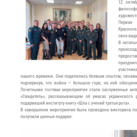
12 октяб
филосо
художест
Первая 
Красносе
свое вид
В читаль
происхо
предост
праздни
участник
нашего времени. Они поделились боевым опытом, своим
подчеркнув, что война — большое горе, на ней обесцен
Почетными гостями мероприятия стали заслуженные акт
«Свидетель», рассказывающем об ужасах украинского 
подаривший институту книгу «Шла с учений третья рота».
В завершении мероприятия была проведена викторина по
получили ценные подарки.