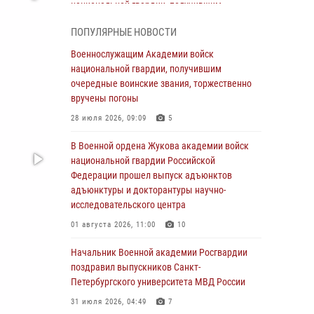
национальной гвардии, получившим
очередные воинские звания, торжественно
ПОПУЛЯРНЫЕ НОВОСТИ
вручены погоны
Военнослужащим Академии войск
28 июля 2026, 09:09
5
национальной гвардии, получившим
В Военной академии Росгвардии оглашены
очередные воинские звания, торжественно
итоги абитуриентских сборов 2026 года
вручены погоны
27 июля 2026, 14:49
7
28 июля 2026, 09:09
5
Военная академия информирует!
В Военной ордена Жукова академии войск
национальной гвардии Российской
23 июля 2026, 04:51
Федерации прошел выпуск адъюнктов
адъюнктуры и докторантуры научно-
Курсант Военной академии войск
исследовательского центра
национальной гвардии принял участие в
профориентационной встрече в Иверском
01 августа 2026, 11:00
10
городке
Начальник Военной академии Росгвардии
22 июля 2026, 09:41
6
поздравил выпускников Санкт-
Петербургского университета МВД России
Мастер‑класс по стрельбе: точность, тактика,
профессионализм
31 июля 2026, 04:49
7