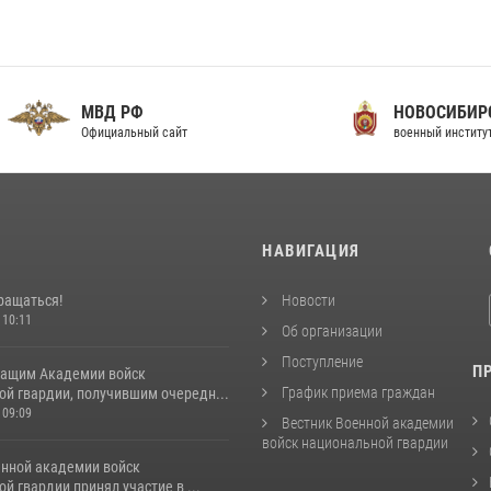
МВД РФ
НОВОСИБИРСКИЙ
фициальный сайт
военный институт
И
НАВИГАЦИЯ
ращаться!
Новости
 10:11
Об организации
Поступление
П
ащим Академии войск
График приема граждан
ой гвардии, получившим очередн...
 09:09
Вестник Военной академии
войск национальной гвардии
енной академии войск
й гвардии принял участие в ...