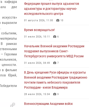
та кафедра
Федерации прошел выпуск адъюнктов
вала две
адъюнктуры и докторантуры научно-
исследовательского центра
искусств»
01 августа 2026, 11:00
10
ы выразили
.
Время возвращаться!
 событиям,
31 июля 2026, 10:11
6
оматериалы
 В рамках
Начальник Военной академии Росгвардии
дственными
поздравил выпускников Санкт-
 — Героями
Петербургского университета МВД России
кольников,
31 июля 2026, 04:49
7
 ценности.
и в фильме
В День крещения Руси офицеры и курсанты
апов Юрий,
Военной академии Росгвардии традиционно
почтили память небесного покровителя
Победители
Росгвардии - князя Владимира
28 июля 2026, 15:04
9
Военнослужащим Академии войск