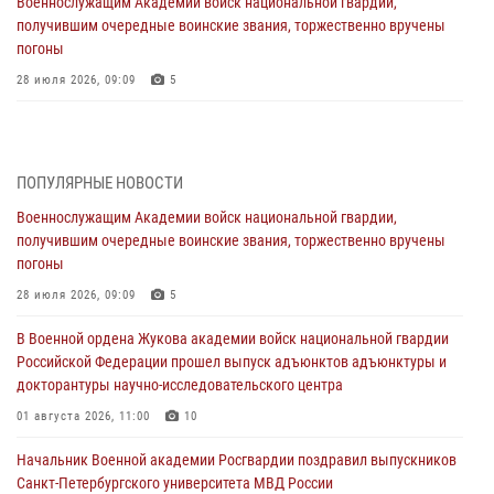
Военнослужащим Академии войск национальной гвардии,
получившим очередные воинские звания, торжественно вручены
погоны
28 июля 2026, 09:09
5
В Военной академии Росгвардии оглашены итоги абитуриентских
сборов 2026 года
27 июля 2026, 14:49
7
ПОПУЛЯРНЫЕ НОВОСТИ
Военнослужащим Академии войск национальной гвардии,
Военная академия информирует!
получившим очередные воинские звания, торжественно вручены
23 июля 2026, 04:51
погоны
Курсант Военной академии войск национальной гвардии принял
28 июля 2026, 09:09
5
участие в профориентационной встрече в Иверском городке
В Военной ордена Жукова академии войск национальной гвардии
22 июля 2026, 09:41
6
Российской Федерации прошел выпуск адъюнктов адъюнктуры и
докторантуры научно-исследовательского центра
Мастер‑класс по стрельбе: точность, тактика, профессионализм
01 августа 2026, 11:00
10
20 июля 2026, 11:17
8
Начальник Военной академии Росгвардии поздравил выпускников
108 лет со дня образования подразделений связи войск
Санкт-Петербургского университета МВД России