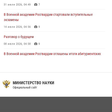
15 июля 2026, 17:03
31 июля 2026, 04:49
7
В Военной академии Росгвардии стартовали вступительные
экзамены
14 июля 2026, 04:56
9
Разговор о будущем
08 июля 2026, 04:58
9
В Военной академии Росгвардии оглашены итоги абитуриентских
сборов 2026 года
27 июля 2026, 14:49
7
Тренировка с лучшими!
МИНИСТЕРСТВО НАУКИ
09 июля 2026, 11:58
9
Официальный сайт
Праздник семейного тепла и преданности
14 июля 2026, 14:15
9
На старт, внимание, марш!