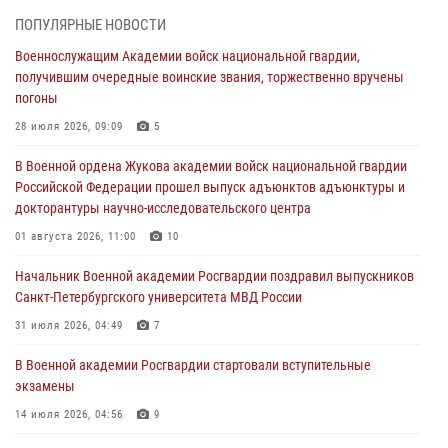
27 июля 2026, 14:49
7
ПОПУЛЯРНЫЕ НОВОСТИ
Военнослужащим Академии войск национальной гвардии,
Военная академия информирует!
получившим очередные воинские звания, торжественно вручены
23 июля 2026, 04:51
погоны
Курсант Военной академии войск национальной гвардии принял
28 июля 2026, 09:09
5
участие в профориентационной встрече в Иверском городке
В Военной ордена Жукова академии войск национальной гвардии
22 июля 2026, 09:41
6
Российской Федерации прошел выпуск адъюнктов адъюнктуры и
докторантуры научно-исследовательского центра
Мастер‑класс по стрельбе: точность, тактика, профессионализм
01 августа 2026, 11:00
10
20 июля 2026, 11:17
8
Начальник Военной академии Росгвардии поздравил выпускников
108 лет со дня образования подразделений связи войск
Санкт-Петербургского университета МВД России
15 июля 2026, 17:03
31 июля 2026, 04:49
7
В Военной академии Росгвардии стартовали вступительные
экзамены
14 июля 2026, 04:56
9