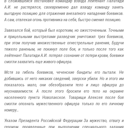
В сложившейся обстановке командир взвода лейтенант Палатиди
А.И. не растерялся, своевременно дал взводу команду занять
выгодную позицию для отражения внезапного нападения боевиков.
А сам, отвлекая огонь противника на себя, быстро сменил позицию.
Завязался бой, который был коротким, но ожесточенным. Точными
и прицельными выстрелами разведчик уничтожил трех боевиков,
при этом получив множественные огнестрельные ранения, Будучи
тяжело раненым, не покинул поле боя, и только после того как
лейтенант Палатиди А.И. потерял сознание от потери крови, боевики
смогли захватить еще живого офицера.
Мстя за гибель боевиков, чеченские бандиты его пытали. Не
добившись от него никаких сведений, зверски убили. Но и этого им
показалось мало, они обезобразили тело и лицо офицера до
неузнаваемости. А после этого бросили его тело на окраине
населенного пункта Новолакское. Товарищи Алексея после боя
смогли опознать мужественного офицера только по его личному
номеру…
Указом Президента Российской Федерации За мужество, отвагу и
героизм, проявленные при выполнении специального задания