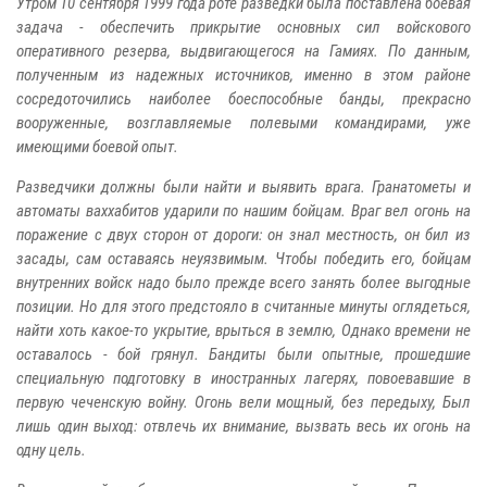
Утром 10 сентября 1999 года роте разведки была поставлена боевая
задача - обеспечить прикрытие основных сил войскового
оперативного резерва, выдвигающегося на Гамиях. По данным,
полученным из надежных источников, именно в этом районе
сосредоточились наиболее боеспособные банды, прекрасно
вооруженные, возглавляемые полевыми командирами, уже
имеющими боевой опыт.
Разведчики должны были найти и выявить врага. Гранатометы и
автоматы ваххабитов ударили по нашим бойцам. Враг вел огонь на
поражение с двух сторон от дороги: он знал местность, он бил из
засады, сам оставаясь неуязвимым. Чтобы победить его, бойцам
внутренних войск надо было прежде всего занять более выгодные
позиции. Но для этого предстояло в считанные минуты оглядеться,
найти хоть какое-то укрытие, врыться в землю, Однако времени не
оставалось - бой грянул. Бандиты были опытные, прошедшие
специальную подготовку в иностранных лагерях, повоевавшие в
первую чеченскую войну. Огонь вели мощный, без передыху, Был
лишь один выход: отвлечь их внимание, вызвать весь их огонь на
одну цель.