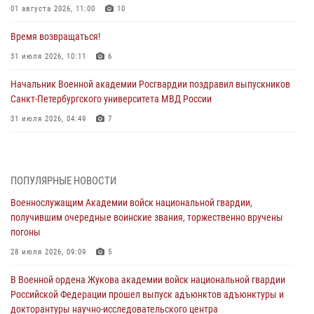
01 августа 2026, 11:00
10
Время возвращаться!
31 июля 2026, 10:11
6
Начальник Военной академии Росгвардии поздравил выпускников
Санкт-Петербургского университета МВД России
31 июля 2026, 04:49
7
В День крещения Руси офицеры и курсанты Военной академии
Росгвардии традиционно почтили память небесного покровителя
Росгвардии - князя Владимира
ПОПУЛЯРНЫЕ НОВОСТИ
28 июля 2026, 15:04
9
Военнослужащим Академии войск национальной гвардии,
получившим очередные воинские звания, торжественно вручены
Военнослужащим Академии войск национальной гвардии,
погоны
получившим очередные воинские звания, торжественно вручены
погоны
28 июля 2026, 09:09
5
28 июля 2026, 09:09
5
В Военной ордена Жукова академии войск национальной гвардии
Российской Федерации прошел выпуск адъюнктов адъюнктуры и
В Военной академии Росгвардии оглашены итоги абитуриентских
докторантуры научно-исследовательского центра