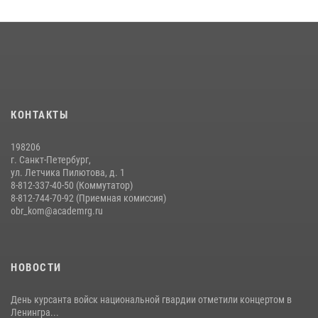
Время возвращаться!
31 июля 2026, 10:11
6
Мастер‑класс по стрельбе: точность, тактика, профессионализм
20 июля 2026, 11:17
8
Военная академия информирует!
КОНТАКТЫ
23 июля 2026, 04:51
198206
г. Санкт-Петербург,
ул. Летчика Пилютова, д. 1
8-812-337-40-50 (Коммутатор)
8-812-744-70-92 (Приемная комиссия)
obr_kom@academrg.ru
НОВОСТИ
День курсанта войск национальной гвардии отметили концертом в
Ленингра...