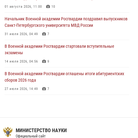
сборов 2026 года
01 августа 2026, 11:00
10
27 июля 2026, 14:49
7
Начальник Военной академии Росгвардии поздравил выпускников
Военная академия информирует!
Санкт-Петербургского университета МВД России
23 июля 2026, 04:51
31 июля 2026, 04:49
7
В Военной академии Росгвардии стартовали вступительные
экзамены
14 июля 2026, 04:56
9
В Военной академии Росгвардии оглашены итоги абитуриентских
сборов 2026 года
27 июля 2026, 14:49
7
Праздник семейного тепла и преданности
14 июля 2026, 14:15
9
Помнить. Соответствовать. Действовать.
МИНИСТЕРСТВО НАУКИ
14 июля 2026, 14:09
9
Официальный сайт