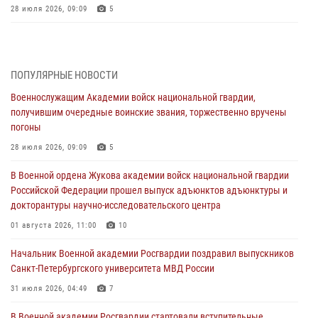
28 июля 2026, 09:09
5
В Военной академии Росгвардии оглашены итоги абитуриентских
сборов 2026 года
27 июля 2026, 14:49
7
ПОПУЛЯРНЫЕ НОВОСТИ
Военнослужащим Академии войск национальной гвардии,
Военная академия информирует!
получившим очередные воинские звания, торжественно вручены
23 июля 2026, 04:51
погоны
Курсант Военной академии войск национальной гвардии принял
28 июля 2026, 09:09
5
участие в профориентационной встрече в Иверском городке
В Военной ордена Жукова академии войск национальной гвардии
22 июля 2026, 09:41
6
Российской Федерации прошел выпуск адъюнктов адъюнктуры и
докторантуры научно-исследовательского центра
Мастер‑класс по стрельбе: точность, тактика, профессионализм
01 августа 2026, 11:00
10
20 июля 2026, 11:17
8
Начальник Военной академии Росгвардии поздравил выпускников
108 лет со дня образования подразделений связи войск
Санкт-Петербургского университета МВД России
15 июля 2026, 17:03
31 июля 2026, 04:49
7
В Военной академии Росгвардии стартовали вступительные