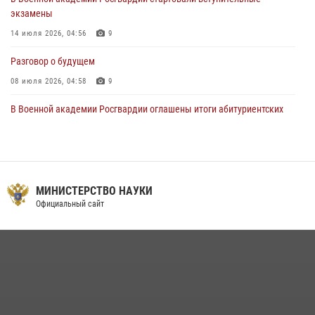
экзамены
14 июля 2026, 04:56
9
Разговор о будущем
08 июля 2026, 04:58
9
В Военной академии Росгвардии оглашены итоги абитуриентских
сборов 2026 года
27 июля 2026, 14:49
7
Тренировка с лучшими!
МИНИСТЕРСТВО НАУКИ
09 июля 2026, 11:58
9
Официальный сайт
Праздник семейного тепла и преданности
14 июля 2026, 14:15
9
На старт, внимание, марш!
09 июля 2026, 11:18
9
Помнить. Соответствовать. Действовать.