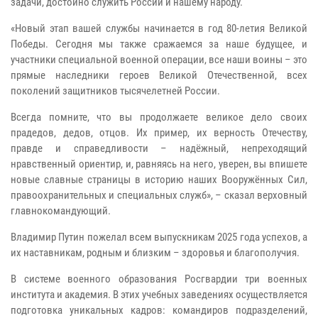
задачи, достойно служить России и нашему народу.
«Новый этап вашей службы начинается в год 80-летия Великой
Победы. Сегодня мы также сражаемся за наше будущее, и
участники специальной военной операции, все наши воины – это
прямые наследники героев Великой Отечественной, всех
поколений защитников тысячелетней России.
Всегда помните, что вы продолжаете великое дело своих
прадедов, дедов, отцов. Их пример, их верность Отечеству,
правде и справедливости – надёжный, непреходящий
нравственный ориентир, и, равняясь на него, уверен, вы впишете
новые славные страницы в историю наших Вооружённых Сил,
правоохранительных и специальных служб», – сказал верховный
главнокомандующий.
Владимир Путин пожелал всем выпускникам 2025 года успехов, а
их наставникам, родным и близким – здоровья и благополучия.
В системе военного образования Росгвардии три военных
института и академия. В этих учебных заведениях осуществляется
подготовка уникальных кадров: командиров подразделений,