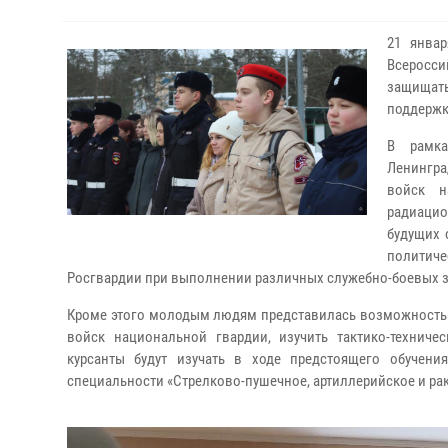
21 янва
Всеросси
защищать
поддержк
В рамка
Ленингра
войск н
радиацио
будущих 
политич
Росгвардии при выполнении различных служебно-боевых з
Кроме этого молодым людям представилась возможность 
войск национальной гвардии, изучить тактико-техниче
курсанты будут изучать в ходе предстоящего обучени
специальности «Стрелково-пушечное, артиллерийское и ра