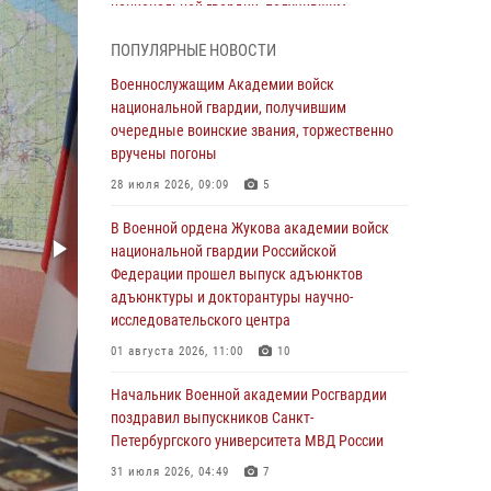
национальной гвардии, получившим
очередные воинские звания, торжественно
ПОПУЛЯРНЫЕ НОВОСТИ
вручены погоны
Военнослужащим Академии войск
28 июля 2026, 09:09
5
национальной гвардии, получившим
В Военной академии Росгвардии оглашены
очередные воинские звания, торжественно
итоги абитуриентских сборов 2026 года
вручены погоны
27 июля 2026, 14:49
7
28 июля 2026, 09:09
5
Военная академия информирует!
В Военной ордена Жукова академии войск
национальной гвардии Российской
23 июля 2026, 04:51
Федерации прошел выпуск адъюнктов
адъюнктуры и докторантуры научно-
Курсант Военной академии войск
исследовательского центра
национальной гвардии принял участие в
профориентационной встрече в Иверском
01 августа 2026, 11:00
10
городке
Начальник Военной академии Росгвардии
22 июля 2026, 09:41
6
поздравил выпускников Санкт-
Петербургского университета МВД России
Мастер‑класс по стрельбе: точность, тактика,
профессионализм
31 июля 2026, 04:49
7