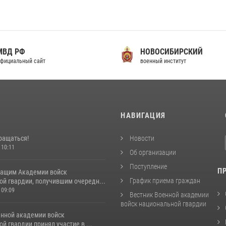
МВД РФ
НОВОСИБИРСКИЙ
фициальный сайт
военный институт
И
НАВИГАЦИЯ
ращаться!
Новости
 10:11
Об организации
Поступление
П
ащим Академии войск
График приема граждан
ой гвардии, получившим очередн...
 09:09
Вестник Военной академии
войск национальной гвардии
енной академии войск
й гвардии принял участие в ...