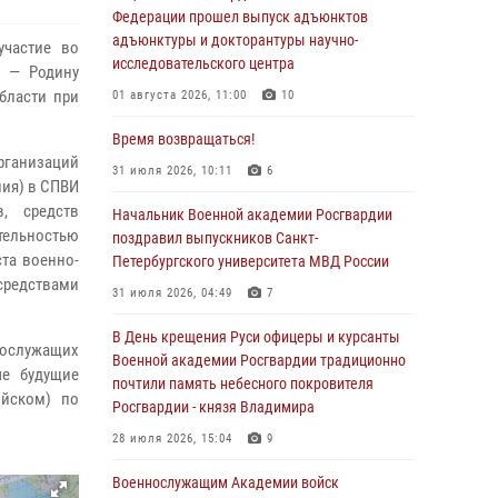
Федерации прошел выпуск адъюнктов
адъюнктуры и докторантуры научно-
участие во
исследовательского центра
я — Родину
бласти при
01 августа 2026, 11:00
10
Время возвращаться!
ганизаций
31 июля 2026, 10:11
6
ния) в СПВИ
, средств
Начальник Военной академии Росгвардии
тельностью
поздравил выпускников Санкт-
та военно-
Петербургского университета МВД России
редствами
31 июля 2026, 04:49
7
В День крещения Руси офицеры и курсанты
нослужащих
Военной академии Росгвардии традиционно
ые будущие
почтили память небесного покровителя
ийском) по
Росгвардии - князя Владимира
28 июля 2026, 15:04
9
Военнослужащим Академии войск