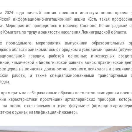
ря 2024 года личный состав военного института вновь принял 
йской информационно-агитационной акции «Есть такая професси
». Мероприятие проводилось в поселке Сосново Ленинградской о
е Комитета по труду и занятости населения Ленинградской области.
х проводимого мероприятия выпускники образовательных ор
дской области ознакомились с порядком и условиями приема (обуче
ациональной гвардии, работой основных инженерных средств
нной, химической и биологической защиты войск, практической дея
офицеров на воинских должностях военного психолога и специалис
еской работы, а также специализированными транспортными с
адач.
примерить на себе различные образцы элементов экипировки воен
ские характеристики простейших артиллерийских приборов, котор
я на вновь открывшемся в вузе факультете (командно-артиллер
кетное оружие», квалификация «Инженер».