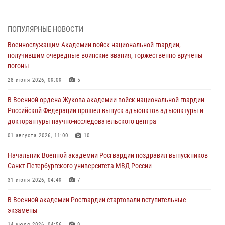
В Военной академии Росгвардии оглашены итоги абитуриентских
сборов 2026 года
27 июля 2026, 14:49
7
ПОПУЛЯРНЫЕ НОВОСТИ
Военнослужащим Академии войск национальной гвардии,
Военная академия информирует!
получившим очередные воинские звания, торжественно вручены
23 июля 2026, 04:51
погоны
Курсант Военной академии войск национальной гвардии принял
28 июля 2026, 09:09
5
участие в профориентационной встрече в Иверском городке
В Военной ордена Жукова академии войск национальной гвардии
22 июля 2026, 09:41
6
Российской Федерации прошел выпуск адъюнктов адъюнктуры и
докторантуры научно-исследовательского центра
Мастер‑класс по стрельбе: точность, тактика, профессионализм
01 августа 2026, 11:00
10
20 июля 2026, 11:17
8
Начальник Военной академии Росгвардии поздравил выпускников
108 лет со дня образования подразделений связи войск
Санкт-Петербургского университета МВД России
15 июля 2026, 17:03
31 июля 2026, 04:49
7
В Военной академии Росгвардии стартовали вступительные
экзамены
14 июля 2026, 04:56
9