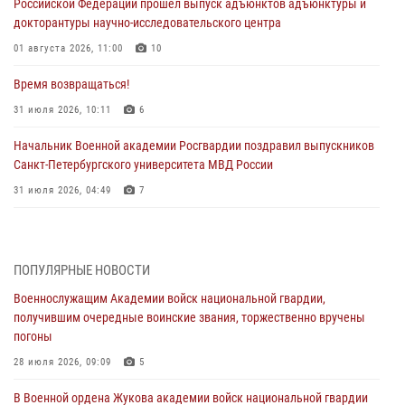
Российской Федерации прошел выпуск адъюнктов адъюнктуры и
докторантуры научно-исследовательского центра
01 августа 2026, 11:00
10
Время возвращаться!
31 июля 2026, 10:11
6
Начальник Военной академии Росгвардии поздравил выпускников
Санкт-Петербургского университета МВД России
31 июля 2026, 04:49
7
В День крещения Руси офицеры и курсанты Военной академии
Росгвардии традиционно почтили память небесного покровителя
Росгвардии - князя Владимира
ПОПУЛЯРНЫЕ НОВОСТИ
28 июля 2026, 15:04
9
Военнослужащим Академии войск национальной гвардии,
получившим очередные воинские звания, торжественно вручены
Военнослужащим Академии войск национальной гвардии,
погоны
получившим очередные воинские звания, торжественно вручены
погоны
28 июля 2026, 09:09
5
28 июля 2026, 09:09
5
В Военной ордена Жукова академии войск национальной гвардии