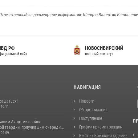
Ответственный за размещение информации: Шевцов Валентин Васильеви
МВД РФ
НОВОСИБИРСКИЙ
фициальный сайт
военный институт
И
НАВИГАЦИЯ
ращаться!
Новости
 10:11
Об организации
Поступление
П
ащим Академии войск
График приема граждан
ой гвардии, получившим очередн...
 09:09
Вестник Военной академии