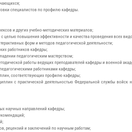
учающихся;
товки специалистов по профилю кафедры.
лексов и других учебно-методических материалов;
 с целью повышения эффективности и качества проведения всех видо
нтерактивных форм и методов педагогической деятельности;
ких работников кафедры;
ладении педагогическим мастерством;
методической работы ведущих преподавателей кафедры и военной акад
 педагогическими работниками кафедры;
плин, соответствующих профилю кафедры;
циплин с практической деятельностью Федеральной службы войск 
ых научных направлений кафедры;
екомендаций;
й;
дов, рецензий и заключений по научным работам;