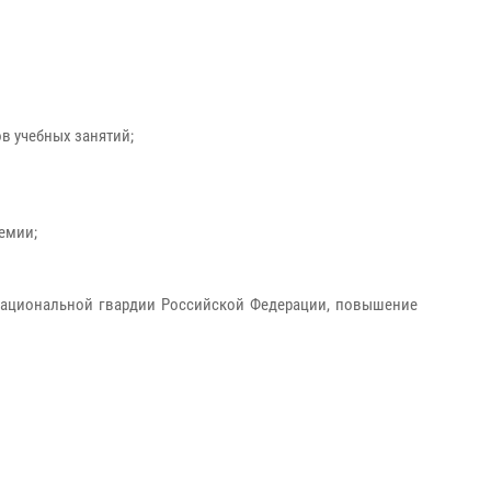
в учебных занятий;
емии;
национальной гвардии Российской Федерации, повышение