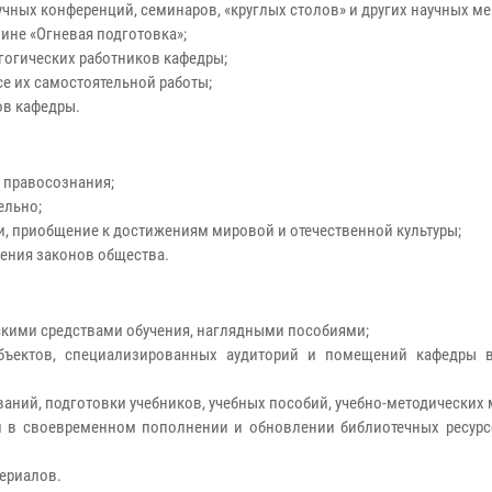
учных конференций, семинаров, «круглых столов» и других научных м
ине «Огневая подготовка»;
гогических работников кафедры;
е их самостоятельной работы;
ов кафедры.
 правосознания;
ельно;
и, приобщение к достижениям мировой и отечественной культуры;
жения законов общества.
скими средствами обучения, наглядными пособиями;
бъектов, специализированных аудиторий и помещений кафедры 
ний, подготовки учебников, учебных пособий, учебно-методических м
 в своевременном пополнении и обновлении библиотечных ресурсов
ериалов.