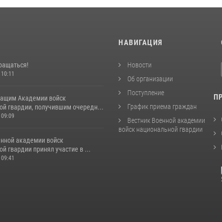
И
НАВИГАЦИЯ
ращаться!
Новости
 10:11
Об организации
Поступление
П
ащим Академии войск
График приема граждан
ой гвардии, получившим очередн...
 09:09
Вестник Военной академии
войск национальной гвардии
енной академии войск
й гвардии принял участие в ...
 09:41