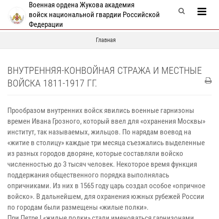
Военная ордена Жукова академия
войск национальной гвардии Российской
Федерации
Главная
ВНУТРЕННЯЯ-КОНВОЙНАЯ СТРАЖА И МЕСТНЫЕ
ВОЙСКА 1811-1917 ГГ.
Прообразом внутренних войск явились военные гарнизоны
времен Ивана Грозного, который ввел для «охранения Москвы»
институт, так называемых, жильцов. По нарядам воевод на
«житие в столицу» каждые три месяца съезжались выделенные
из разных городов дворяне, которые составляли войско
численностью до 3 тысяч человек. Некоторое время функция
поддержания общественного порядка выполнялась
опричниками. Из них в 1565 году царь создал особое «опричное
войско». В дальнейшем, для охранения южных рубежей России
по городам были размещены «жилые полки».
При Петре I «жилые полки» стали именоваться гарнизонами.