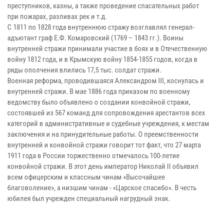
преступников, казны, а также проведение спасательных работ
при пожарах, разливах рек и т.д.
С 1811 по 1828 года внутреннюю стражу возглавлял генерал-
адъютант граф Е.Ф. Комаровский (1769 – 1843 гг.). Воины
внутренней стражи принимали участие в боях и в Отечественную
войну 1812 года, и в Крымскую войну 1854-1855 годов, когда в
ряды ополчения влились 17,5 тыс. солдат стражи.
Военная реформа, проводившаяся Александром III, коснулась и
внутренней стражи. В мае 1886 года приказом по военному
ведомству было объявлено о создании конвойной стражи,
состоявшей из 567 команд для сопровождения арестантов всех
категорий в административные и судебные учреждения, к местам
заключения и на принудительные работы. О преемственности
внутренней и конвойной стражи говорит тот факт, что 27 марта
1911 года в России торжественно отмечалось 100-летие
конвойной стражи. В этот день император Николай II объявил
всем офицерским и классным чинам «Высочайшее
благоволение», а низшим чинам - «Царское спасибо». В честь
юбилея был учрежден специальный нагрудный знак.