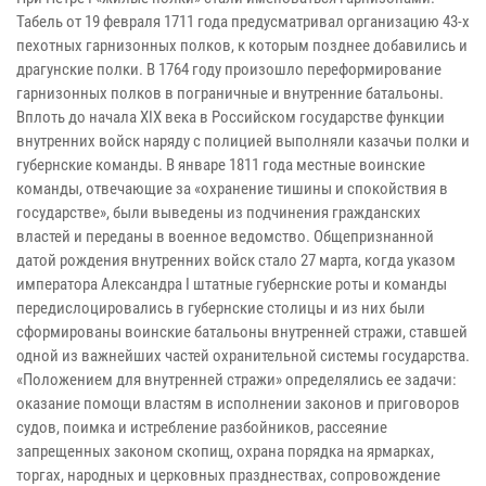
Табель от 19 февраля 1711 года предусматривал организацию 43-х
пехотных гарнизонных полков, к которым позднее добавились и
драгунские полки. В 1764 году произошло переформирование
гарнизонных полков в пограничные и внутренние батальоны.
Вплоть до начала XIX века в Российском государстве функции
внутренних войск наряду с полицией выполняли казачьи полки и
губернские команды. В январе 1811 года местные воинские
команды, отвечающие за «охранение тишины и спокойствия в
государстве», были выведены из подчинения гражданских
властей и переданы в военное ведомство. Общепризнанной
датой рождения внутренних войск стало 27 марта, когда указом
императора Александра I штатные губернские роты и команды
передислоцировались в губернские столицы и из них были
сформированы воинские батальоны внутренней стражи, ставшей
одной из важнейших частей охранительной системы государства.
«Положением для внутренней стражи» определялись ее задачи:
оказание помощи властям в исполнении законов и приговоров
судов, поимка и истребление разбойников, рассеяние
запрещенных законом скопищ, охрана порядка на ярмарках,
торгах, народных и церковных празднествах, сопровождение