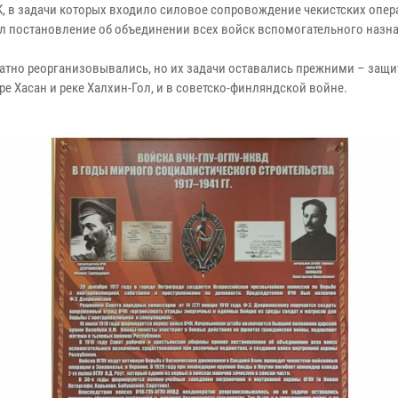
К, в задачи которых входило силовое сопровождение чекистских опер
ял постановление об объединении всех войск вспомогательного назн
но реорганизовывались, но их задачи оставались прежними – защита
ре Хасан и реке Халхин-Гол, и в советско-финляндской войне.