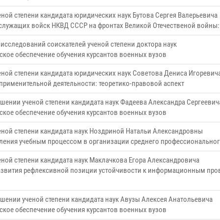
еной степени кандидата юридических наук Бутова Сергея Валерьевича
лужащих войск НКВД СССР на фронтах Великой Отечественой войны: 
 исследований соискателей ученой степени доктора наук
кое обеспечение обучения курсантов военных вузов
еной степени кандидата юридических наук Советова Дениса Игоревич
применительной деятельности: теоретико-правовой аспект
шении ученой степени кандидата наук Фадеева Александра Сергеевич
кое обеспечение обучения курсантов военных вузов
еной степени кандидата наук Ноздриной Натальи Александровны
ления учебным процессом в организации среднего профессиональног
еной степени кандидата наук Маклачкова Егора Александровича
азвития рефлексивной позиции устойчивости к информационным про
шении ученой степени кандидата наук Авузы Алексея Анатольевича
кое обеспечение обучения курсантов военных вузов