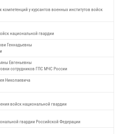
 компетенций у курсантов военных институтов войск
войск национальной гвардии
бови Геннадьевны
и
ьяны Евгеньевны
товки сотрудников ГПС МЧС России
гея Николаевича
чения войск национальной гвардии
иональной гвардии Российской Федерации