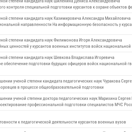
еной степени кандидата наук Шиленина Дениса Александровича
ого контроля специальной подготовки курсантов к охране объектов 
еной степени кандидата наук Казимировича Александра Михайловича
иональной направленности На информационную безопасность у курса
еной степени кандидата наук Филимонова Игоря Александровича
ных ценностей у курсантов военных институтов войск национальной
еной степени кандидата наук Шевкова Владислава Игоревича
е обеспечение подготовки будущих офицеров войск национальной гв
шении ученой степени кандидата педагогических наук Чуракова Серг
воровцев в процессе общеобразовательной подготовки
шении ученой степени доктора педагогических наук Марихина Сергея
роектирование профессиональной подготовки специалистов МЧС Рос
овности к педагогической деятельности курсантов военных вузов