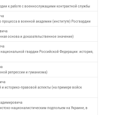
рдии к работе с военнослужащими контрактной службы
ича
 процесса в военной академии (институте) Росгвардии
евича
ная основа и доказательственное значение)
ича
 национальной гвардии Российской Федерации: история,
ча
вной репрессии и гуманизма)
вича
й и историко-правовой аспекты (на примере войск
Владимировича
истско-националистическим подпольем на Украине, в