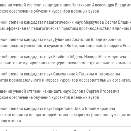
ишении ученой степени кандидата наук Чистякова Александра Владим
кое обеспечение обучения курсантов военных вузов
еной степени кандидата педагогических наук Меркулова Сергея Влад
 как эффективная педагогическая практика противодействия влияни
еной степени кандидата наук Дубинина Анатолия Владимировича
сиональной успешности курсантов Войск национальной гвардии Рос
еной степени кандидата наук Каибова Абдель-Насира Магомедовича
рального стимулирования офицеров-экспертов строительного компле
ченой степени кандидата наук Самошкиной Татьяны Анатольевны
ития познавательного интереса курсантов образовательных организ
шении ученой степени кандидата наук Орлова Сергея Игоревича
кое обеспечение обучения курсантов военных вузов
еной степени кандидата наук Гаврилова Олега Владимировича
ской позиции по противодействию терроризму у военнослужащих во
подготовки