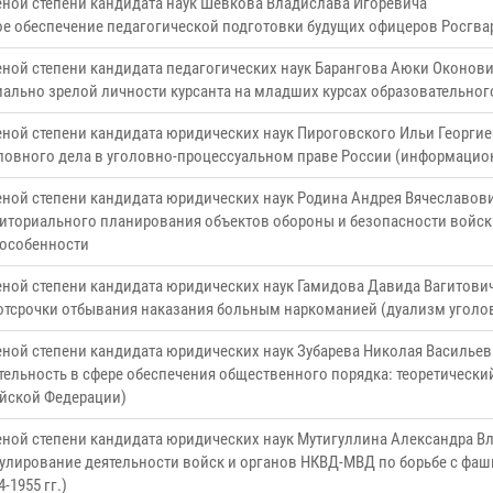
еной степени кандидата наук Шевкова Владислава Игоревича
е обеспечение педагогической подготовки будущих офицеров Росгва
еной степени кандидата педагогических наук Барангова Аюки Оконов
ально зрелой личности курсанта на младших курсах образовательного
еной степени кандидата юридических наук Пироговского Ильи Георги
ловного дела в уголовно-процессуальном праве России (информацион
еной степени кандидата юридических наук Родина Андрея Вячеславов
риториального планирования объектов обороны и безопасности войск
 особенности
еной степени кандидата юридических наук Гамидова Давида Вагитови
отсрочки отбывания наказания больным наркоманией (дуализм уголо
еной степени кандидата юридических наук Зубарева Николая Василье
тельность в сфере обеспечения общественного порядка: теоретически
йской Федерации)
ченой степени кандидата юридических наук Мутигуллина Александра 
улирование деятельности войск и органов НКВД-МВД по борьбе с фаш
-1955 гг.)