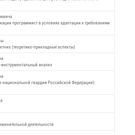
ревича
ации программист в условиях адаптации к требованиям
ны
етних (теоретико-прикладные аспекты)
ча
о-инструментальный анализ
ча
к национальной гвардии Российской Федерации):
ча
рименительной деятельности