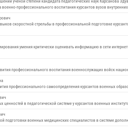
шении ученой степени кандидата педагогических наук Карсанова Эд
 военно-профессионального воспитания курсантов вузов внутренни
рович
выков скоростной стрельбы в профессиональной подготовке курсан
ирования умения критически оценивать информацию в сети интернет
азвития профессионального воспитания военнослужащих войск нацио
на
вития профессионального самоопределения курсантов военных образ
вич
 ценностей в педагогической системе у курсантов военных институ
вич
й подготовки военных медицинских специалистов в системе допол