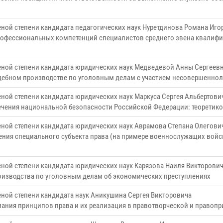
еной степени кандидата педагогических наук Нуретдинова Романа Иго
офессиональных компетенций специалистов среднего звена квалифик
ченой степени кандидата юридических наук Медведевой Анны Сергеев
удебном производстве по уголовным делам с участием несовершеннол
еной степени кандидата юридических наук Маркуса Сергея Альбертови
ечения национальной безопасности Российской Федерации: теоретик
еной степени кандидата юридических наук Аврамова Степана Олегови
ения специального субъекта права (на примере военнослужащих войс
еной степени кандидата юридических наук Карязова Наиля Викторови
оизводства по уголовным делам об экономических преступлениях
еной степени кандидата наук Аникушина Сергея Викторовича
ания принципов права и их реализация в правотворческой и правоп