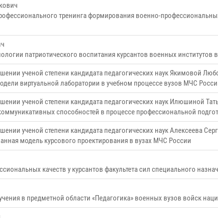
кович
профессионального тренинга формирования военно-профессиональных
ич
нологии патриотического воспитания курсантов военных институтов 
ишении ученой степени кандидата педагогических наук Якимовой Лю
одели виртуальной лаборатории в учебном процессе вузов МЧС Росси
ишении ученой степени кандидата педагогических наук Илюшиной Тат
 коммуникативных способностей в процессе профессиональной подго
шении ученой степени кандидата педагогических наук Алексеева Сер
анная модель курсового проектирования в вузах МЧС России
сиональных качеств у курсантов факультета сил специального назна
учения в предметной области «Педагогика» военных вузов войск нац
ч