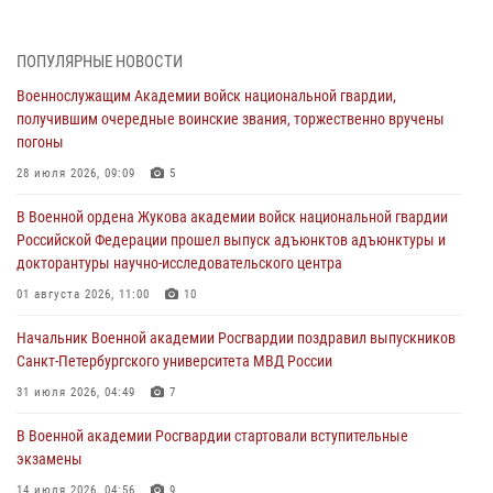
В Военной академии Росгвардии оглашены итоги абитуриентских
сборов 2026 года
27 июля 2026, 14:49
7
ПОПУЛЯРНЫЕ НОВОСТИ
Военнослужащим Академии войск национальной гвардии,
Военная академия информирует!
получившим очередные воинские звания, торжественно вручены
23 июля 2026, 04:51
погоны
Курсант Военной академии войск национальной гвардии принял
28 июля 2026, 09:09
5
участие в профориентационной встрече в Иверском городке
В Военной ордена Жукова академии войск национальной гвардии
22 июля 2026, 09:41
6
Российской Федерации прошел выпуск адъюнктов адъюнктуры и
докторантуры научно-исследовательского центра
Мастер‑класс по стрельбе: точность, тактика, профессионализм
01 августа 2026, 11:00
10
20 июля 2026, 11:17
8
Начальник Военной академии Росгвардии поздравил выпускников
108 лет со дня образования подразделений связи войск
Санкт-Петербургского университета МВД России
15 июля 2026, 17:03
31 июля 2026, 04:49
7
В Военной академии Росгвардии стартовали вступительные
экзамены
14 июля 2026, 04:56
9