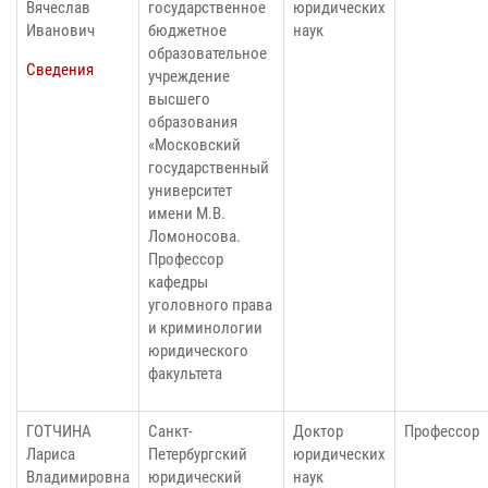
Вячеслав
государственное
юридических
Иванович
бюджетное
наук
образовательное
Сведения
учреждение
высшего
образования
«Московский
государственный
университет
имени М.В.
Ломоносова.
Профессор
кафедры
уголовного права
и криминологии
юридического
факультета
ГОТЧИНА
Санкт-
Доктор
Профессор
Лариса
Петербургский
юридических
Владимировна
юридический
наук